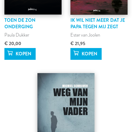
TOEN DE ZON
IK WIL NIET MEER DAT JE
ONDERGING
PAPA TEGEN MIJ ZEGT
Paula Dukker
Ester van Joolen
€ 20,00
€ 21,95