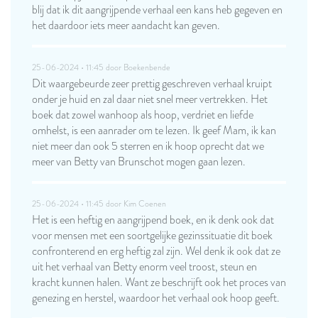
blij dat ik dit aangrijpende verhaal een kans heb gegeven en
het daardoor iets meer aandacht kan geven.
25-06-2024 • 11:45 door
Boekenbende
Dit waargebeurde zeer prettig geschreven verhaal kruipt
onder je huid en zal daar niet snel meer vertrekken. Het
boek dat zowel wanhoop als hoop, verdriet en liefde
omhelst, is een aanrader om te lezen. Ik geef Mam, ik kan
niet meer dan ook 5 sterren en ik hoop oprecht dat we
meer van Betty van Brunschot mogen gaan lezen.
25-06-2024 • 11:45 door
Kim Coenen
Het is een heftig en aangrijpend boek, en ik denk ook dat
voor mensen met een soortgelijke gezinssituatie dit boek
confronterend en erg heftig zal zijn. Wel denk ik ook dat ze
uit het verhaal van Betty enorm veel troost, steun en
kracht kunnen halen. Want ze beschrijft ook het proces van
genezing en herstel, waardoor het verhaal ook hoop geeft.