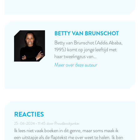
BETTY VAN BRUNSCHOT
Betty van Brunschot (Addis Ababa,
1995) komt op jonge leeftijd met
haar tweelingzus van…
Meer over deze auteur
REACTIES
25-06-2024 • 11:45 door
Proudbookjunkie
Ik lees niet vaak boeken in dit genre, maar soms maak ik
een uitstapje als de flaptekst me over weet te halen. Ik ben