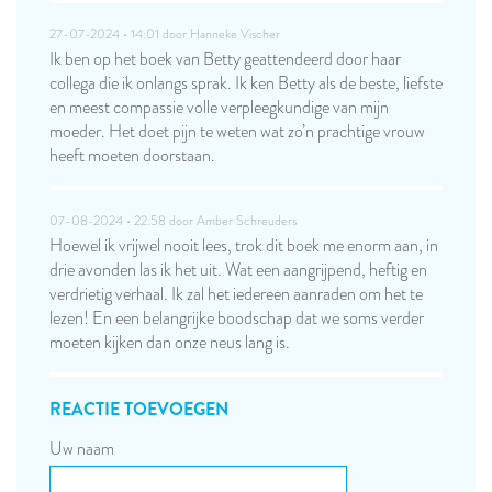
27-07-2024 • 14:01 door
Hanneke Vischer
Ik ben op het boek van Betty geattendeerd door haar
collega die ik onlangs sprak. Ik ken Betty als de beste, liefste
en meest compassie volle verpleegkundige van mijn
moeder. Het doet pijn te weten wat zo’n prachtige vrouw
heeft moeten doorstaan.
07-08-2024 • 22:58 door
Amber Schreuders
Hoewel ik vrijwel nooit lees, trok dit boek me enorm aan, in
drie avonden las ik het uit. Wat een aangrijpend, heftig en
verdrietig verhaal. Ik zal het iedereen aanraden om het te
lezen! En een belangrijke boodschap dat we soms verder
moeten kijken dan onze neus lang is.
REACTIE TOEVOEGEN
Uw naam