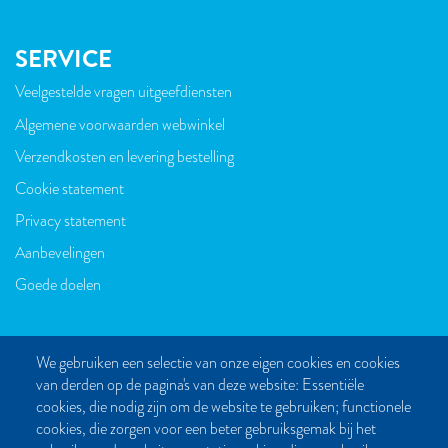
SERVICE
Veelgestelde vragen uitgeefdiensten
VOET
Algemene voorwaarden webwinkel
Verzendkosten en levering bestelling
Cookie statement
Privacy statement
Aanbevelingen
Goede doelen
We gebruiken een selectie van onze eigen cookies en cookies
van derden op de pagina's van deze website: Essentiële
CONTACT
cookies, die nodig zijn om de website te gebruiken; functionele
cookies, die zorgen voor een beter gebruiksgemak bij het
Post- en bezoekadres: