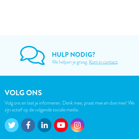
HULP NODIG?
We helpen je graag.
Kom in contact
.
VOLG ONS
Volg ons en laat je informeren. Denk mee, praat mee en doe mee! We
zijn actief op de volgende sociale media: