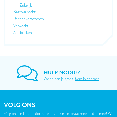
Zakelijk
Best verkocht
Recent verschenen
Verwacht
Alle boeken
HULP NODIG?
We helpen je graag.
Kom in contact
.
VOLG ONS
Volg ons en laat je informeren. Denk mee, praat mee en doe mee! We