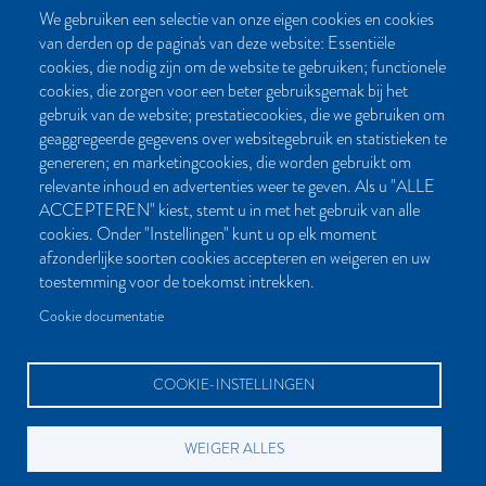
We gebruiken een selectie van onze eigen cookies en cookies
van derden op de pagina's van deze website: Essentiële
CONTACT
cookies, die nodig zijn om de website te gebruiken; functionele
cookies, die zorgen voor een beter gebruiksgemak bij het
Post- en bezoekadres:
gebruik van de website; prestatiecookies, die we gebruiken om
Kattegat 32-8
geaggregeerde gegevens over websitegebruik en statistieken te
9723 JP Groningen
genereren; en marketingcookies, die worden gebruikt om
Nederland
relevante inhoud en advertenties weer te geven. Als u "ALLE
ACCEPTEREN" kiest, stemt u in met het gebruik van alle
Bellen:
cookies. Onder "Instellingen" kunt u op elk moment
050 851 80 41
afzonderlijke soorten cookies accepteren en weigeren en uw
Bereikbaar van maandag t/m vrijdag tussen 9.00 en 17.00 uur
toestemming voor de toekomst intrekken.
Mailen kan natuurlijk altijd:
Cookie documentatie
info[at]palmslag.nl
(algemene vragen)
manuscript[at]palmslag.nl
(manuscript/boekidee)
COOKIE-INSTELLINGEN
WEIGER ALLES
BETAALMOGELIJKHEDEN