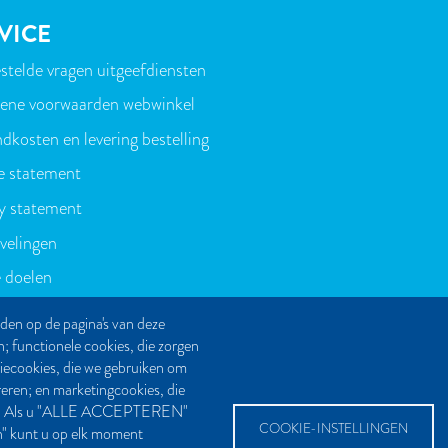
VICE
stelde vragen uitgeefdiensten
T
ene voorwaarden webwinkel
dkosten en levering bestelling
e statement
y statement
velingen
 doelen
den op de pagina's van deze
n; functionele cookies, die zorgen
tiecookies, die we gebruiken om
reren; en marketingcookies, die
even. Als u "ALLE ACCEPTEREN"
COOKIE-INSTELLINGEN
en" kunt u op elk moment