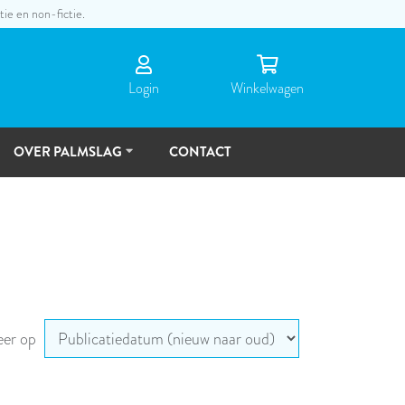
tie en non-fictie.
Login
Winkel­wagen
OVER PALMSLAG
CONTACT
DE
MENSEN
TOEKOMSTVISIE
eer op