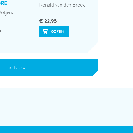
ORE
Ronald van den Broek
otjers
€ 22,95
t
Laatste
Laatste »
pagina