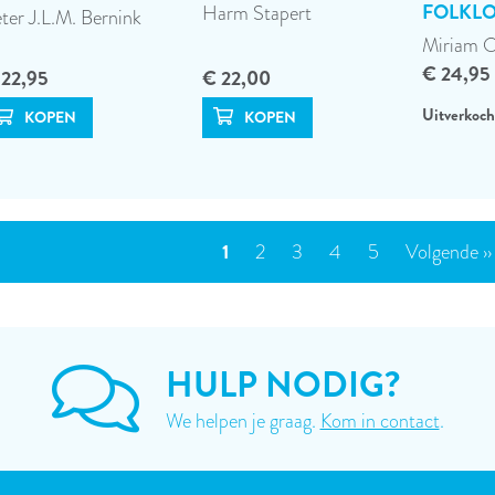
FOLKL
Harm Stapert
ter J.L.M. Bernink
Miriam O
€ 24,95
 22,95
€ 22,00
Uitverkoch
NERING
Huidige
1
Page
2
Page
3
Page
4
Page
5
Volgende
Volgende ››
pagina
pagina
HULP NODIG?
We helpen je graag.
Kom in contact
.