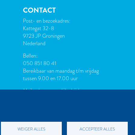
CONTACT
Post- en bezoekadres:
Kattegat 32-8
9723 JP Groningen
Nederland
Bellen:
050 851 80 41
Bereikbaar van maandag t/m vrijdag
tussen 9.00 en 17.00 uur
Mailen kan natuurlijk altijd:
info[at]palmslag.nl
(algemene
vragen)
manuscript[at]palmslag.nl
(manuscript/boekidee)
WEIGER ALLES
ACCEPTEER ALLES