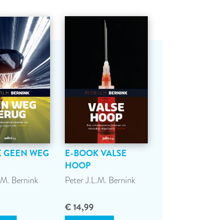
 GEEN WEG
E-BOOK VALSE
HOOP
.M. Bernink
Peter J.L.M. Bernink
€ 14,99