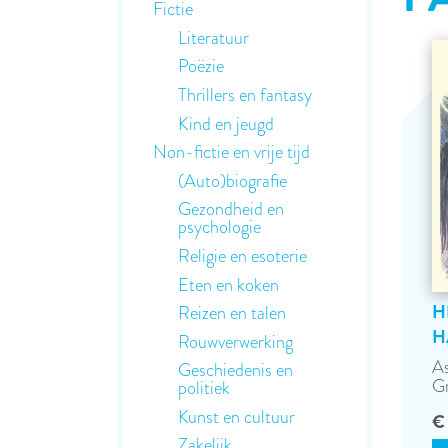
Fictie
Literatuur
Poëzie
Thrillers en fantasy
Kind en jeugd
Non-fictie en vrije tijd
(Auto)biografie
Gezondheid en
psychologie
Religie en esoterie
Eten en koken
H
Reizen en talen
H
Rouwverwerking
As
Geschiedenis en
G
politiek
Kunst en cultuur
€
Zakelijk