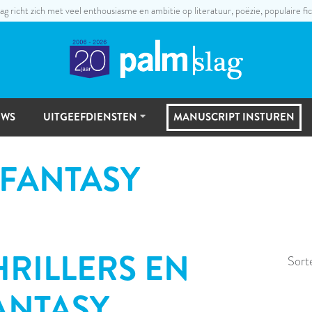
ag richt zich met veel enthousiasme en ambitie op literatuur, poëzie, populaire fic
UWS
UITGEEFDIENSTEN
MANUSCRIPT INSTUREN
UITGEEFSTAPPEN
 FANTASY
MANUSCRIPTSELECTIE
HRILLERS EN
Sort
ANTASY