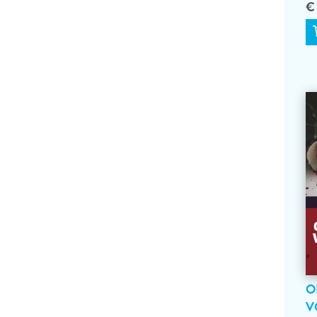
€
O
V