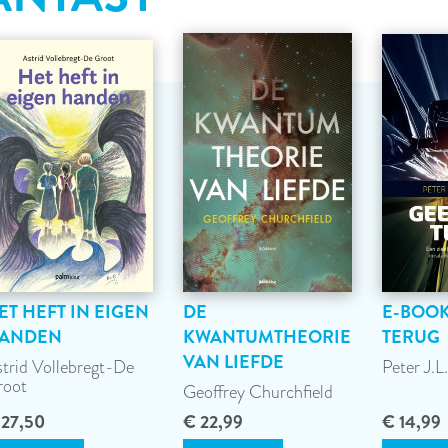
ET HEFT IN EIGEN
DE
E-BOOK
ANDEN
KWANTUMTHEORIE
TERUG
VAN LIEFDE
trid Vollebregt-De
Peter J.L
root
Geoffrey Churchfield
 27,50
€ 22,99
€ 14,99