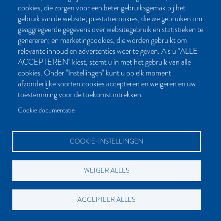
cookies, die zorgen voor een beter gebruiksgemak bij het
Post- en bezoekadres:
gebruik van de website; prestatiecookies, die we gebruiken om
Kattegat 32-8
geaggregeerde gegevens over websitegebruik en statistieken te
9723 JP Groningen
genereren; en marketingcookies, die worden gebruikt om
Nederland
relevante inhoud en advertenties weer te geven. Als u "ALLE
ACCEPTEREN" kiest, stemt u in met het gebruik van alle
Bellen:
cookies. Onder "Instellingen" kunt u op elk moment
050 851 80 41
afzonderlijke soorten cookies accepteren en weigeren en uw
Bereikbaar van maandag t/m vrijdag tussen 9.00 en 17.00 uur
toestemming voor de toekomst intrekken.
Mailen kan natuurlijk altijd:
Cookie documentatie
info[at]palmslag.nl
(algemene vragen)
manuscript[at]palmslag.nl
(manuscript/boekidee)
COOKIE-INSTELLINGEN
WEIGER ALLES
BETAALMOGELIJKHEDEN
ACCEPTEER ALLES