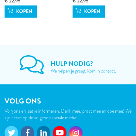
€ 22,95
€ 22,95
HULP NODIG?
We helpen je graag.
Kom in contact
.
VOLG ONS
Volg ons en laat je informeren. Denk mee, praat mee en doe mee! We
zijn actief op de volgende sociale media: