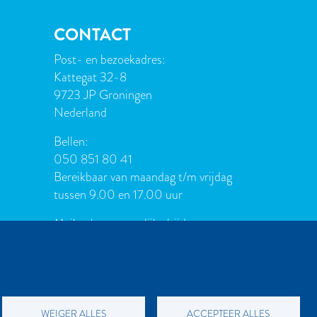
CONTACT
Post- en bezoekadres:
Kattegat 32-8
9723 JP Groningen
Nederland
Bellen:
050 851 80 41
Bereikbaar van maandag t/m vrijdag
tussen 9.00 en 17.00 uur
Mailen kan natuurlijk altijd:
info[at]palmslag.nl
(algemene
vragen)
manuscript[at]palmslag.nl
(manuscript/boekidee)
WEIGER ALLES
ACCEPTEER ALLES