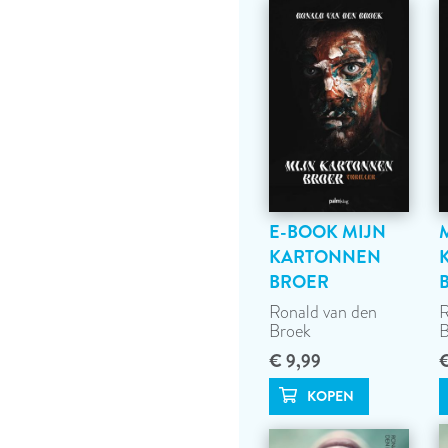
E-BOOK MIJN
KARTONNEN
BROER
Ronald van den
R
Broek
B
€ 9,99
€