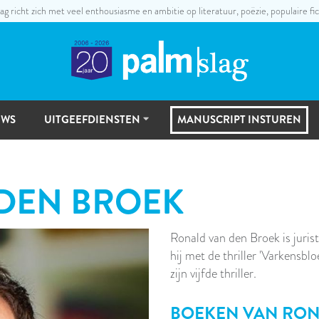
ag richt zich met veel enthousiasme en ambitie op literatuur, poëzie, populaire fic
UWS
UITGEEFDIENSTEN
MANUSCRIPT INSTUREN
UITGEEFSTAPPEN
DEN BROEK
MANUSCRIPTSELECTIE
Ronald van den Broek is juri
hij met de thriller 'Varkensblo
zijn vijfde thriller.
BOEKEN VAN
RON