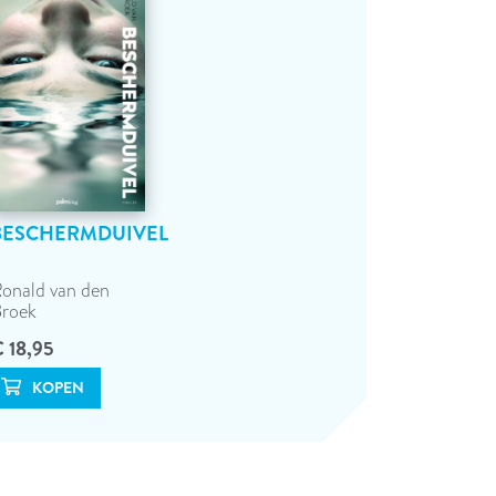
BESCHERMDUIVEL
onald van den
roek
 18,95