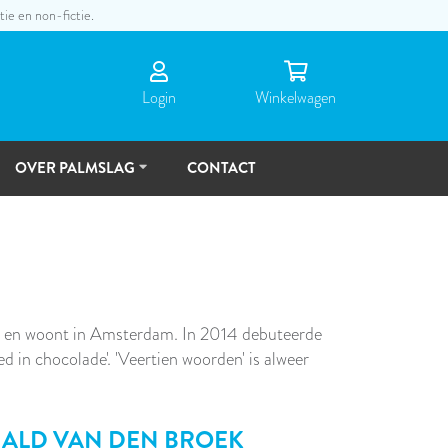
tie en non-fictie.
Login
Winkel­wagen
OVER PALMSLAG
CONTACT
DE
MENSEN
TOEKOMSTVISIE
st en woont in Amsterdam. In 2014 debuteerde
ed in chocolade'. 'Veertien woorden' is alweer
ALD VAN DEN BROEK