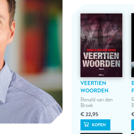
VEERTIEN
WOORDEN
Ronald van den
R
Broek
B
€ 22,95
€