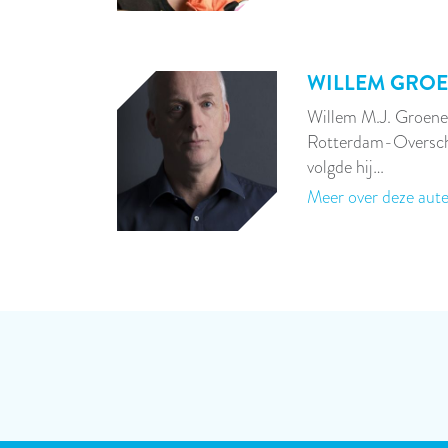
WILLEM GRO
Willem M.J. Groenev
Rotterdam-Oversch
volgde hij…
Meer over deze aut