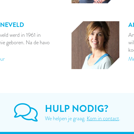
ENEVELD
A
eld werd in 1961 in
An
ie geboren. Na de havo
wi
ko
eur
Me
HULP NODIG?
We helpen je graag.
Kom in contact
.