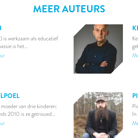
MEER AUTEURS
N
K
 is werkzaam als educatief
Ke
assie is het…
ge
eur
Me
LPOEL
P
n moeder van drie kinderen:
Pi
inds 2010 is ze getrouwd…
In
eur
Me