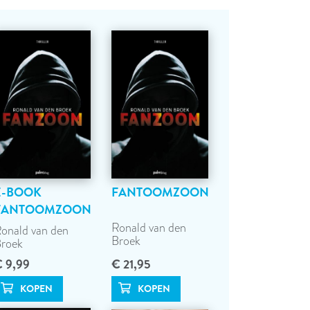
E-BOOK
FANTOOMZOON
FANTOOMZOON
Ronald van den
onald van den
Broek
roek
 9,99
€ 21,95