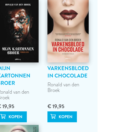
MIJN
VARKENSBLOED
KARTONNEN
IN CHOCOLADE
BROER
Ronald van den
Broek
onald van den
roek
 19,95
€ 19,95