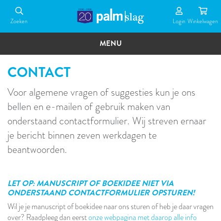
Overslaan
en
Zoeken
Login
Winkel­wagen
naar
de
MENU
inhoud
gaan
CONTACT
Voor algemene vragen of suggesties kun je ons
bellen en e-mailen of gebruik maken van
onderstaand contactformulier. Wij streven ernaar
je bericht binnen zeven werkdagen te
beantwoorden.
LET OP: MANUSCRIPT OF BOEKIDEE NIET VIA
ONDERSTAAND CONTACTFORMULIER OPSTUREN!
Wil je je manuscript of boekidee naar ons sturen of heb je daar vragen
over? Raadpleeg dan eerst
onze webpagina met daarop alle info