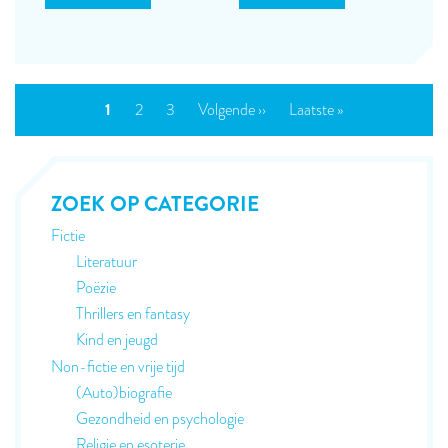
PAGINERING
Huidige
1
Page
2
Page
3
Volgende
Volgende ››
Laatste
Laatste »
pagina
pagina
pagina
ZOEK OP CATEGORIE
Fictie
Literatuur
Poëzie
Thrillers en fantasy
Kind en jeugd
Non-fictie en vrije tijd
(Auto)biografie
Gezondheid en psychologie
Religie en esoterie