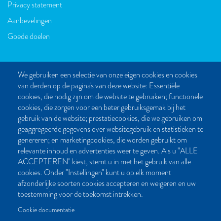
Privacy statement
Aanbevelingen
Goede doelen
We gebruiken een selectie van onze eigen cookies en cookies
van derden op de pagina's van deze website: Essentiële
CONTACT
cookies, die nodig zijn om de website te gebruiken; functionele
cookies, die zorgen voor een beter gebruiksgemak bij het
Post- en bezoekadres:
gebruik van de website; prestatiecookies, die we gebruiken om
Kattegat 32-8
geaggregeerde gegevens over websitegebruik en statistieken te
9723 JP Groningen
genereren; en marketingcookies, die worden gebruikt om
Nederland
relevante inhoud en advertenties weer te geven. Als u "ALLE
ACCEPTEREN" kiest, stemt u in met het gebruik van alle
Bellen:
cookies. Onder "Instellingen" kunt u op elk moment
050 851 80 41
afzonderlijke soorten cookies accepteren en weigeren en uw
Bereikbaar van maandag t/m vrijdag tussen 9.00 en 17.00 uur
toestemming voor de toekomst intrekken.
Mailen kan natuurlijk altijd:
Cookie documentatie
info[at]palmslag.nl
(algemene vragen)