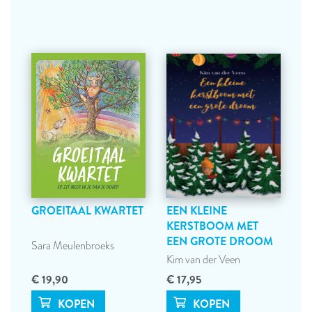
GROEITAAL KWARTET
EEN KLEINE
KERSTBOOM MET
EEN GROTE DROOM
Sara Meulenbroeks
Kim van der Veen
€ 19,90
€ 17,95