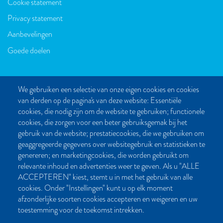
Cookie statement
Privacy statement
Aanbevelingen
Goede doelen
We gebruiken een selectie van onze eigen cookies en cookies
van derden op de pagina's van deze website: Essentiële
CONTACT
cookies, die nodig zijn om de website te gebruiken; functionele
cookies, die zorgen voor een beter gebruiksgemak bij het
Post- en bezoekadres:
gebruik van de website; prestatiecookies, die we gebruiken om
Kattegat 32-8
geaggregeerde gegevens over websitegebruik en statistieken te
9723 JP Groningen
genereren; en marketingcookies, die worden gebruikt om
Nederland
relevante inhoud en advertenties weer te geven. Als u "ALLE
ACCEPTEREN" kiest, stemt u in met het gebruik van alle
Bellen:
cookies. Onder "Instellingen" kunt u op elk moment
050 851 80 41
afzonderlijke soorten cookies accepteren en weigeren en uw
Bereikbaar van maandag t/m vrijdag tussen 9.00 en 17.00 uur
toestemming voor de toekomst intrekken.
Mailen kan natuurlijk altijd: