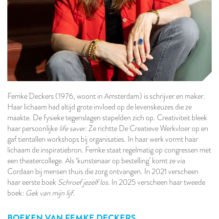
Femke Deckers (1976, woont in Amsterdam) is schrijver en maker.
Haar lichaam had altijd grote invloed op de levenskeuzes die ze
maakte. De fysieke tegenslagen stapelden zich op. Creativiteit bleek
haar persoonlijke
life saver
. Ze richtte De Creatieve Werkvloer op en
gaf tientallen workshops bij organisaties. In haar werk vormt haar
lichaam de inspiratiebron. Femke staat regelmatig op congressen met
een theatercollege. Als ‘kunstenaar op bestelling’ komt ze via
Cordaan bij mensen thuis die zorg ontvangen. In 2021 verscheen
haar eerste boek
Schroef jezelf los
. In 2025 verscheen haar tweede
boek:
Gek van mijn lijf.
BOEKEN VAN
FEMKE DECKERS