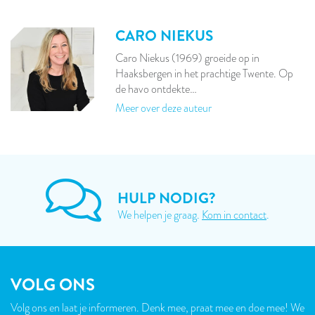
CARO NIEKUS
Caro Niekus (1969) groeide op in
Haaksbergen in het prachtige Twente. Op
de havo ontdekte…
Meer over deze auteur
HULP NODIG?
We helpen je graag.
Kom in contact
.
VOLG ONS
Volg ons en laat je informeren. Denk mee, praat mee en doe mee! We