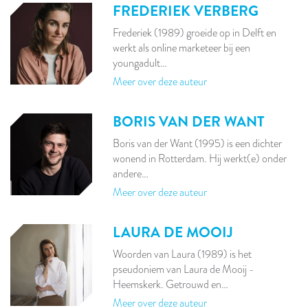
FREDERIEK VERBERG
Frederiek (1989) groeide op in Delft en
werkt als online marketeer bij een
youngadult…
Meer over deze auteur
BORIS VAN DER WANT
Boris van der Want (1995) is een dichter
wonend in Rotterdam. Hij werkt(e) onder
andere…
Meer over deze auteur
LAURA DE MOOIJ
Woorden van Laura (1989) is het
pseudoniem van Laura de Mooij -
Heemskerk. Getrouwd en…
Meer over deze auteur