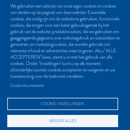
We gebruiken een selectie van onze eigen cookies en cookies
van derden op de pagina's van deze website: Essentiële
CONTACT
cookies, die nodig zijn om de website te gebruiken; functionele
cookies, die zorgen voor een beter gebruiksgemak bij het
Post- en bezoekadres:
gebruik van de website; prestatiecookies, die we gebruiken om
Kattegat 32-8
geaggregeerde gegevens over websitegebruik en statistieken te
9723 JP Groningen
genereren; en marketingcookies, die worden gebruikt om
Nederland
relevante inhoud en advertenties weer te geven. Als u "ALLE
ACCEPTEREN" kiest, stemt u in met het gebruik van alle
Bellen:
cookies. Onder "Instellingen" kunt u op elk moment
050 851 80 41
afzonderlijke soorten cookies accepteren en weigeren en uw
Bereikbaar van maandag t/m vrijdag tussen 9.00 en 17.00 uur
toestemming voor de toekomst intrekken.
Mailen kan natuurlijk altijd:
Cookie documentatie
info[at]palmslag.nl
(algemene vragen)
manuscript[at]palmslag.nl
(manuscript/boekidee)
COOKIE-INSTELLINGEN
WEIGER ALLES
BETAALMOGELIJKHEDEN