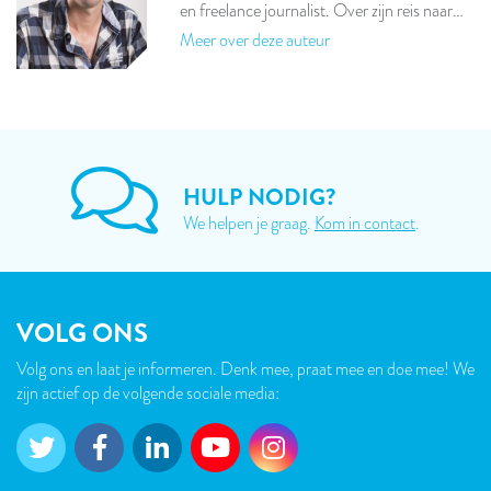
en freelance journalist. Over zijn reis naar…
Meer over deze auteur
HULP NODIG?
We helpen je graag.
Kom in contact
.
VOLG ONS
Volg ons en laat je informeren. Denk mee, praat mee en doe mee! We
zijn actief op de volgende sociale media: