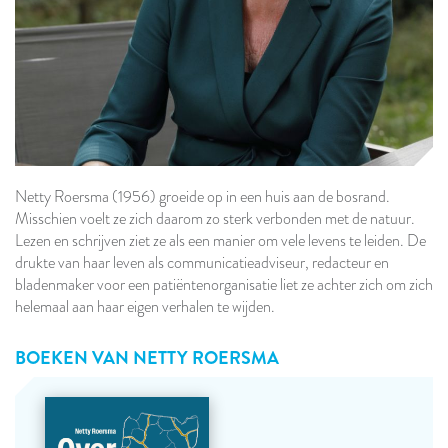
Netty Roersma (1956) groeide op in een huis aan de bosrand.
Misschien voelt ze zich daarom zo sterk verbonden met de natuur.
Lezen en schrijven ziet ze als een manier om vele levens te leiden. De
drukte van haar leven als communicatieadviseur, redacteur en
bladenmaker voor een patiëntenorganisatie liet ze achter zich om zich
helemaal aan haar eigen verhalen te wijden.
BOEKEN VAN
NETTY ROERSMA