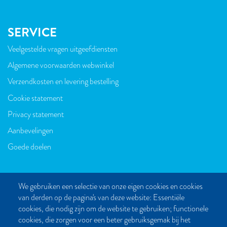
SERVICE
Veelgestelde vragen uitgeefdiensten
VOET
Algemene voorwaarden webwinkel
Verzendkosten en levering bestelling
Cookie statement
Privacy statement
Aanbevelingen
Goede doelen
We gebruiken een selectie van onze eigen cookies en cookies
van derden op de pagina's van deze website: Essentiële
CONTACT
cookies, die nodig zijn om de website te gebruiken; functionele
cookies, die zorgen voor een beter gebruiksgemak bij het
Post- en bezoekadres: