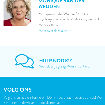
MONIQUE VAN DER
WEIJDEN
Monique van der Weijden (1961) is
psychosyntheticus, facilitator in systemisch
werk, coach…
Meer over deze auteur
HULP NODIG?
We helpen je graag.
Kom in contact
.
VOLG ONS
Volg ons en laat je informeren. Denk mee, praat mee en doe mee! We
zijn actief op de volgende sociale media: