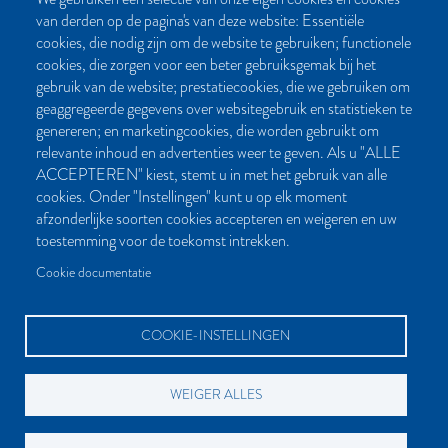
van derden op de pagina's van deze website: Essentiële
CONTACT
cookies, die nodig zijn om de website te gebruiken; functionele
cookies, die zorgen voor een beter gebruiksgemak bij het
Post- en bezoekadres:
gebruik van de website; prestatiecookies, die we gebruiken om
Kattegat 32-8
geaggregeerde gegevens over websitegebruik en statistieken te
9723 JP Groningen
genereren; en marketingcookies, die worden gebruikt om
Nederland
relevante inhoud en advertenties weer te geven. Als u "ALLE
ACCEPTEREN" kiest, stemt u in met het gebruik van alle
Bellen:
cookies. Onder "Instellingen" kunt u op elk moment
050 851 80 41
afzonderlijke soorten cookies accepteren en weigeren en uw
Bereikbaar van maandag t/m vrijdag tussen 9.00 en 17.00 uur
toestemming voor de toekomst intrekken.
Mailen kan natuurlijk altijd:
Cookie documentatie
info[at]palmslag.nl
(algemene vragen)
manuscript[at]palmslag.nl
(manuscript/boekidee)
COOKIE-INSTELLINGEN
WEIGER ALLES
BETAALMOGELIJKHEDEN