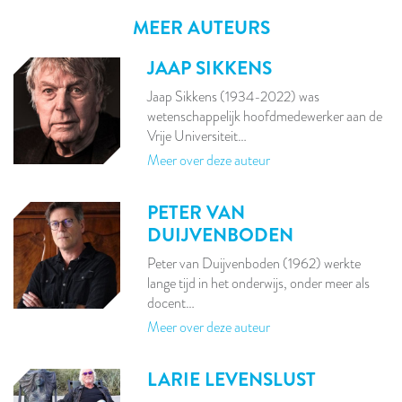
MEER AUTEURS
JAAP SIKKENS
Jaap Sikkens (1934-2022) was
wetenschappelijk hoofdmedewerker aan de
Vrije Universiteit…
Meer over deze auteur
PETER VAN
DUIJVENBODEN
Peter van Duijvenboden (1962) werkte
lange tijd in het onderwijs, onder meer als
docent…
Meer over deze auteur
LARIE LEVENSLUST