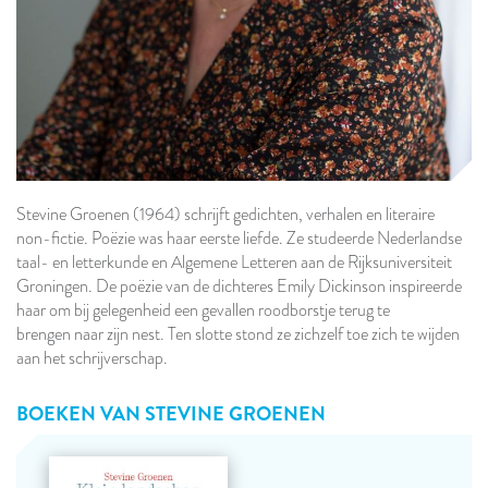
Stevine Groenen (1964) schrijft gedichten, verhalen en literaire
non-fictie. Poëzie was haar eerste liefde. Ze studeerde Nederlandse
taal- en letterkunde en Algemene Letteren aan de Rijksuniversiteit
Groningen. De poëzie van de dichteres Emily Dickinson inspireerde
haar om bij gelegenheid een gevallen roodborstje terug te
brengen naar zijn nest. Ten slotte stond ze zichzelf toe zich te wijden
aan het schrijverschap.
BOEKEN VAN
STEVINE GROENEN