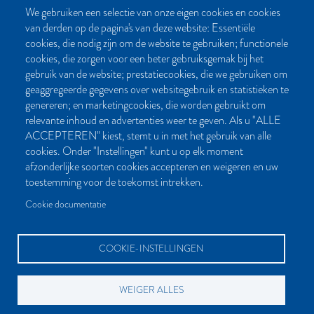
We gebruiken een selectie van onze eigen cookies en cookies
van derden op de pagina's van deze website: Essentiële
CONTACT
cookies, die nodig zijn om de website te gebruiken; functionele
cookies, die zorgen voor een beter gebruiksgemak bij het
Post- en bezoekadres:
gebruik van de website; prestatiecookies, die we gebruiken om
Kattegat 32-8
geaggregeerde gegevens over websitegebruik en statistieken te
9723 JP Groningen
genereren; en marketingcookies, die worden gebruikt om
Nederland
relevante inhoud en advertenties weer te geven. Als u "ALLE
ACCEPTEREN" kiest, stemt u in met het gebruik van alle
Bellen:
cookies. Onder "Instellingen" kunt u op elk moment
050 851 80 41
afzonderlijke soorten cookies accepteren en weigeren en uw
Bereikbaar van maandag t/m vrijdag tussen 9.00 en 17.00 uur
toestemming voor de toekomst intrekken.
Mailen kan natuurlijk altijd:
Cookie documentatie
info[at]palmslag.nl
(algemene vragen)
manuscript[at]palmslag.nl
(manuscript/boekidee)
COOKIE-INSTELLINGEN
WEIGER ALLES
BETAALMOGELIJKHEDEN