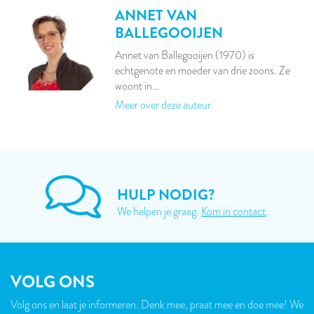
ANNET VAN
BALLEGOOIJEN
Annet van Ballegooijen (1970) is
echtgenote en moeder van drie zoons. Ze
woont in…
Meer over deze auteur
HULP NODIG?
We helpen je graag.
Kom in contact
.
VOLG ONS
Volg ons en laat je informeren. Denk mee, praat mee en doe mee! We