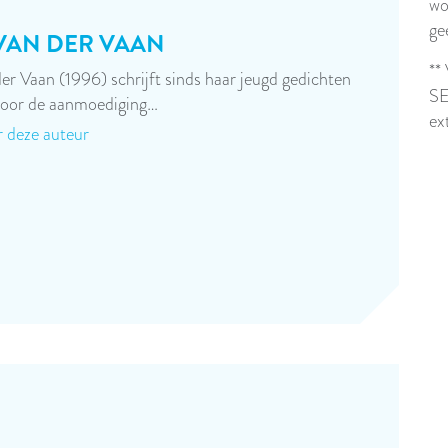
wo
ge
 VAN DER VAAN
**
der Vaan (1996) schrijft sinds haar jeugd gedichten
SE
door de aanmoediging…
ex
 deze auteur