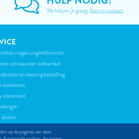
HULP NODIG?
We helpen je graag.
Kom in contact
.
VICE
stelde vragen uitgeefdiensten
T
ene voorwaarden webwinkel
dkosten en levering bestelling
e statement
y statement
velingen
 doelen
den op de pagina's van deze
n; functionele cookies, die zorgen