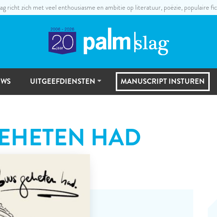
ag richt zich met veel enthousiasme en ambitie op literatuur, poëzie, populaire fic
UWS
UITGEEFDIENSTEN
MANUSCRIPT INSTUREN
UITGEEFSTAPPEN
GEHETEN HAD
MANUSCRIPTSELECTIE