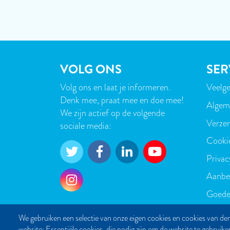
VOLG ONS
SER
Volg ons en laat je informeren.
Veelge
VOE
Denk mee, praat mee en doe mee!
Algem
We zijn actief op de volgende
Verzen
sociale media:
Cooki
Privac
Aanbe
Goede
We gebruiken een selectie van onze eigen cookies en cookies van der
website: Essentiële cookies, die nodig zijn om de website te gebruike