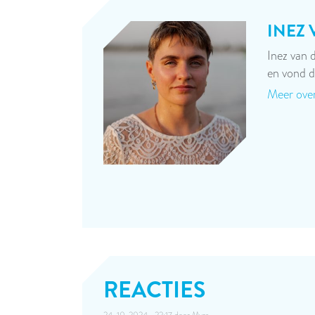
INEZ
Inez van 
en vond 
Meer over
REACTIES
24-10-2024 • 22:17 door
Myra