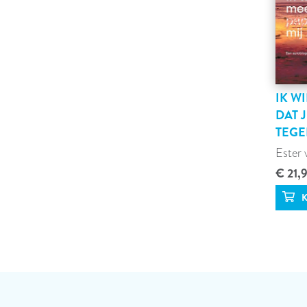
IK W
DAT 
TEGE
Ester 
€ 21,