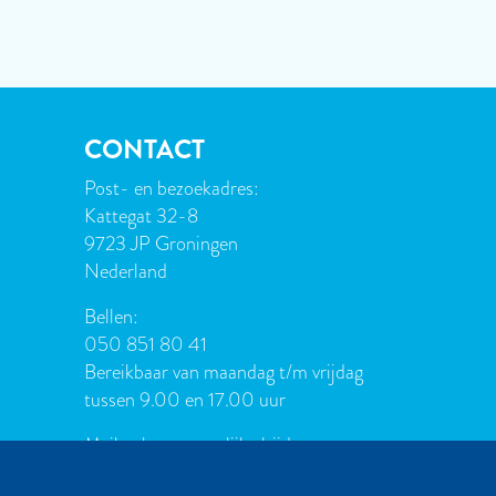
CONTACT
Post- en bezoekadres:
Kattegat 32-8
9723 JP Groningen
Nederland
Bellen:
050 851 80 41
Bereikbaar van maandag t/m vrijdag
tussen 9.00 en 17.00 uur
Mailen kan natuurlijk altijd:
info[at]palmslag.nl
(algemene