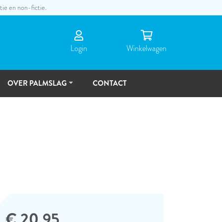
tie en non-fictie.
Login
Winkel­wagen
OVER PALMSLAG
CONTACT
DE
MENSEN
TOEKOMSTVISIE
€ 20,95