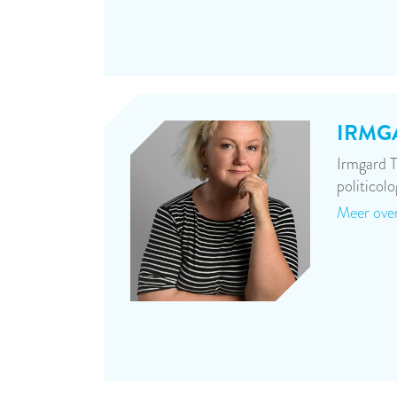
IRMG
Irmgard T
politicol
Meer over