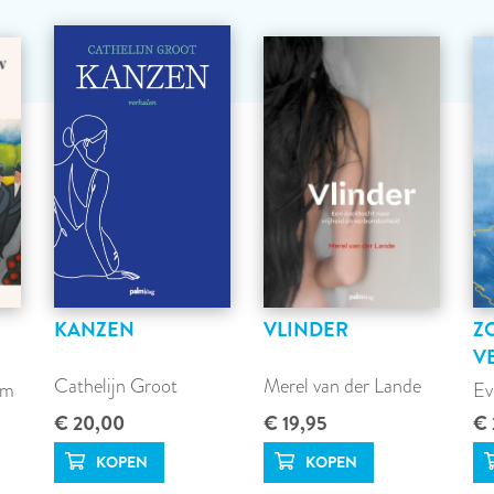
KANZEN
VLINDER
Z
V
Cathelijn Groot
Merel van der Lande
am
Ev
€ 20,00
€ 19,95
€ 