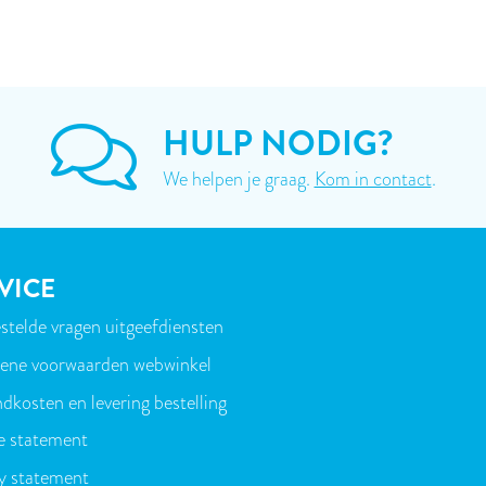
HULP NODIG?
We helpen je graag.
Kom in contact
.
VICE
stelde vragen uitgeefdiensten
T
ene voorwaarden webwinkel
dkosten en levering bestelling
e statement
y statement