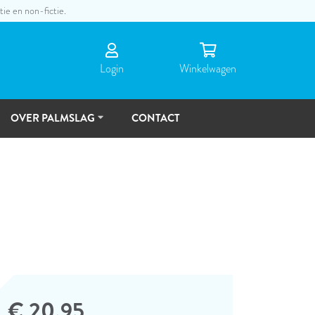
tie en non-fictie.
Login
Winkel­wagen
OVER PALMSLAG
CONTACT
DE
MENSEN
TOEKOMSTVISIE
€ 20,95