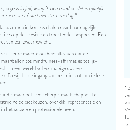
 ergens in juli, woog ik tien pond en dat is rijkelijk
iet meer vanaf die bewuste, hete dag.”
de lezer mee in korte verhalen over haar dagelijks
actrices op de televisie en troostende tompoezen. Een
tret van een zwaargewicht.
t ze uit pure machteloosheid alles aan dat de
ke maagballon tot mindfulness-affirmaties tot ijs-
cht in een wereld vol wanhopige dokters,
en. Terwijl bij de ingang van het tuincentrum iedere
hten.
* 
ke bundel maar ook een scherpe, maatschappelijke
ve
strijdige beleidskeuzen, over dik-representatie en
wo
n het sociale en professionele leven.
Ve
10
ta