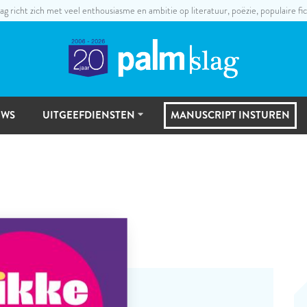
ag richt zich met veel enthousiasme en ambitie op literatuur, poëzie, populaire fic
UWS
UITGEEFDIENSTEN
MANUSCRIPT INSTUREN
UITGEEFSTAPPEN
MANUSCRIPTSELECTIE