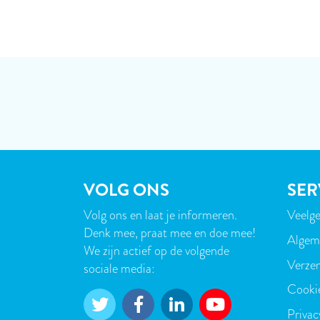
VOLG ONS
SER
Volg ons en laat je informeren.
Veelge
VOE
Denk mee, praat mee en doe mee!
Algem
We zijn actief op de volgende
Verzen
sociale media:
Cooki
Privac