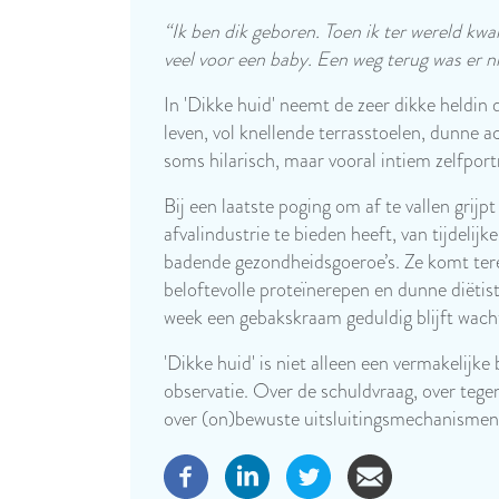
“Ik ben dik geboren. Toen ik ter wereld kwam,
veel voor een baby. Een weg terug was er n
In 'Dikke huid' neemt de zeer dikke heldin 
leven, vol knellende terrasstoelen, dunne 
soms hilarisch, maar vooral intiem zelfpor
Bij een laatste poging om af te vallen grijp
afvalindustrie te bieden heeft, van tijdelij
badende gezondheidsgoeroe’s. Ze komt tere
beloftevolle proteïnerepen en dunne diëtist
week een gebakskraam geduldig blijft wac
'Dikke huid' is niet alleen een vermakelij
observatie. Over de schuldvraag, over tegen
over (on)bewuste uitsluitingsmechanismen i