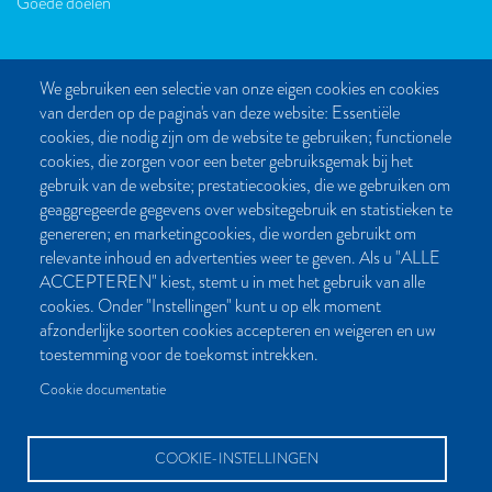
Goede doelen
We gebruiken een selectie van onze eigen cookies en cookies
van derden op de pagina's van deze website: Essentiële
CONTACT
cookies, die nodig zijn om de website te gebruiken; functionele
cookies, die zorgen voor een beter gebruiksgemak bij het
Post- en bezoekadres:
gebruik van de website; prestatiecookies, die we gebruiken om
Kattegat 32-8
geaggregeerde gegevens over websitegebruik en statistieken te
9723 JP Groningen
genereren; en marketingcookies, die worden gebruikt om
Nederland
relevante inhoud en advertenties weer te geven. Als u "ALLE
ACCEPTEREN" kiest, stemt u in met het gebruik van alle
Bellen:
cookies. Onder "Instellingen" kunt u op elk moment
050 851 80 41
afzonderlijke soorten cookies accepteren en weigeren en uw
Bereikbaar van maandag t/m vrijdag tussen 9.00 en 17.00 uur
toestemming voor de toekomst intrekken.
Mailen kan natuurlijk altijd:
Cookie documentatie
info[at]palmslag.nl
(algemene vragen)
manuscript[at]palmslag.nl
(manuscript/boekidee)
COOKIE-INSTELLINGEN