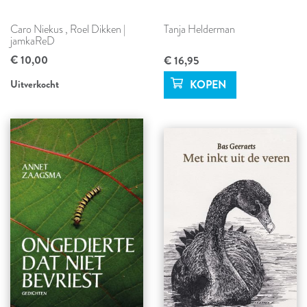
Caro Niekus
,
Roel Dikken |
Tanja Helderman
jamkaReD
€ 10,00
€ 16,95
Uitverkocht