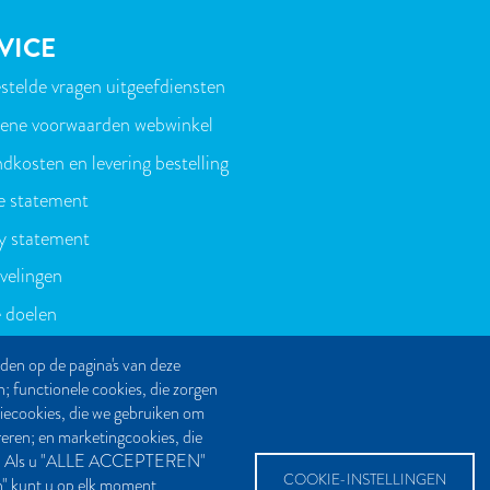
VICE
stelde vragen uitgeefdiensten
T
ene voorwaarden webwinkel
dkosten en levering bestelling
e statement
y statement
velingen
 doelen
den op de pagina's van deze
n; functionele cookies, die zorgen
tiecookies, die we gebruiken om
reren; en marketingcookies, die
even. Als u "ALLE ACCEPTEREN"
COOKIE-INSTELLINGEN
en" kunt u op elk moment