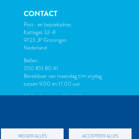
CONTACT
Post- en bezoekadres:
Kattegat 32-8
9723 JP Groningen
Nederland
Bellen:
050 851 80 41
Bereikbaar van maandag t/m vrijdag
tussen 9.00 en 17.00 uur
Mailen kan natuurlijk altijd:
info[at]palmslag.nl
(algemene
vragen)
manuscript[at]palmslag.nl
(manuscript/boekidee)
WEIGER ALLES
ACCEPTEER ALLES