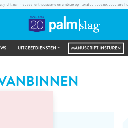
ag richt zich met veel enthousiasme en ambitie op literatuur, poëzie, populaire fic
UWS
UITGEEFDIENSTEN
MANUSCRIPT INSTUREN
UITGEEFSTAPPEN
 VANBINNEN
MANUSCRIPTSELECTIE