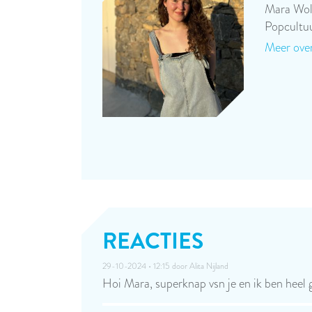
Mara Wol
Popcultu
Meer over
REACTIES
29-10-2024 • 12:15 door
Alita Nijland
Hoi Mara, superknap vsn je en ik ben heel g