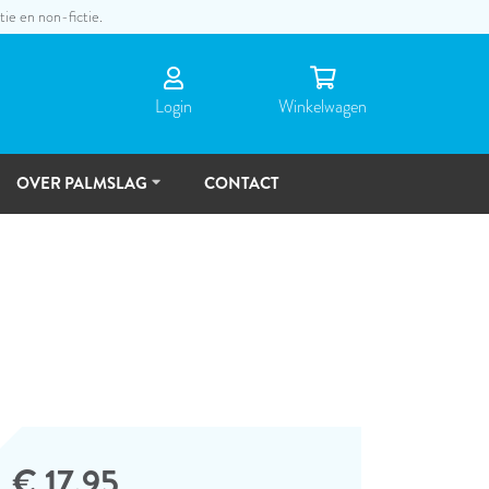
tie en non-fictie.
Login
Winkel­wagen
OVER PALMSLAG
CONTACT
DE
MENSEN
TOEKOMSTVISIE
€ 17,95