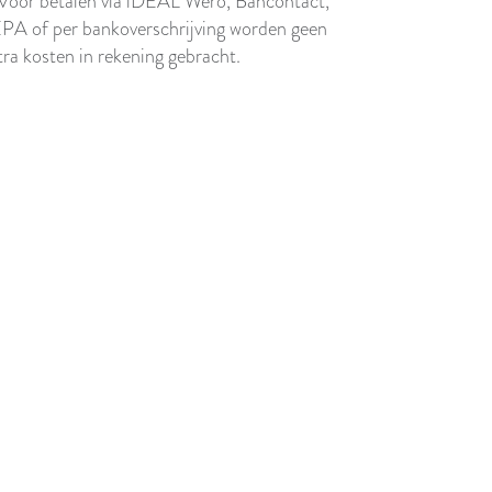
 Voor betalen via iDEAL Wero, Bancontact,
PA of per bankoverschrijving worden geen
tra kosten in rekening gebracht.