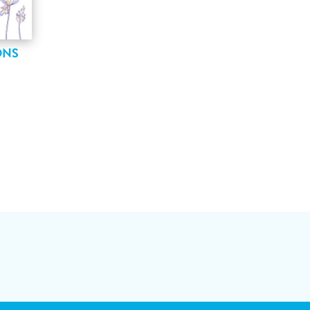
ONS
N