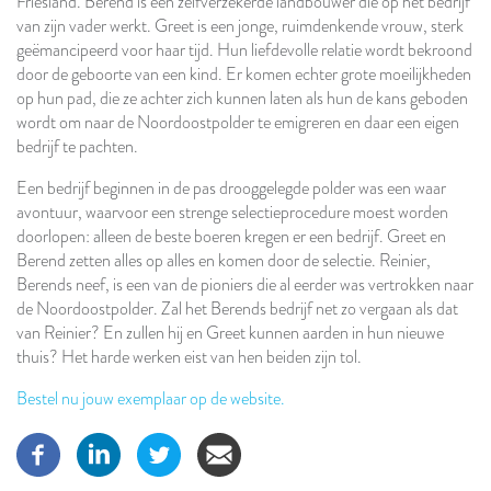
Friesland. Berend is een zelfverzekerde landbouwer die op het bedrijf
van zijn vader werkt. Greet is een jonge, ruimdenkende vrouw, sterk
geëmancipeerd voor haar tijd. Hun liefdevolle relatie wordt bekroond
door de geboorte van een kind. Er komen echter grote moeilijkheden
op hun pad, die ze achter zich kunnen laten als hun de kans geboden
wordt om naar de Noordoostpolder te emigreren en daar een eigen
bedrijf te pachten.
Een bedrijf beginnen in de pas drooggelegde polder was een waar
avontuur, waarvoor een strenge selectieprocedure moest worden
doorlopen: alleen de beste boeren kregen er een bedrijf. Greet en
Berend zetten alles op alles en komen door de selectie. Reinier,
Berends neef, is een van de pioniers die al eerder was vertrokken naar
de Noordoostpolder. Zal het Berends bedrijf net zo vergaan als dat
van Reinier? En zullen hij en Greet kunnen aarden in hun nieuwe
thuis? Het harde werken eist van hen beiden zijn tol.
Bestel nu jouw exemplaar op de website.