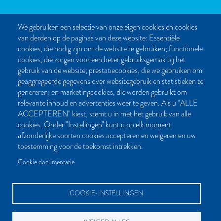
We gebruiken een selectie van onze eigen cookies en cookies
van derden op de pagina's van deze website: Essentiële
CONTACT
cookies, die nodig zijn om de website te gebruiken; functionele
cookies, die zorgen voor een beter gebruiksgemak bij het
Post- en bezoekadres:
gebruik van de website; prestatiecookies, die we gebruiken om
Kattegat 32-8
geaggregeerde gegevens over websitegebruik en statistieken te
9723 JP Groningen
genereren; en marketingcookies, die worden gebruikt om
Nederland
relevante inhoud en advertenties weer te geven. Als u "ALLE
ACCEPTEREN" kiest, stemt u in met het gebruik van alle
Bellen:
cookies. Onder "Instellingen" kunt u op elk moment
050 851 80 41
afzonderlijke soorten cookies accepteren en weigeren en uw
Bereikbaar van maandag t/m vrijdag tussen 9.00 en 17.00 uur
toestemming voor de toekomst intrekken.
Mailen kan natuurlijk altijd:
Cookie documentatie
info[at]palmslag.nl
(algemene vragen)
manuscript[at]palmslag.nl
(manuscript/boekidee)
COOKIE-INSTELLINGEN