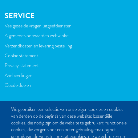
SERVICE
Veelgestelde vragen uitgeefdiensten
VOET
Algemene voorwaarden webwinkel
Verzendkosten en levering bestelling
Cookie statement
Privacy statement
Aanbevelingen
Goede doelen
We gebruiken een selectie van onze eigen cookies en cookies
van derden op de pagina's van deze website: Essentiële
CONTACT
cookies, die nodig zijn om de website te gebruiken; functionele
cookies, die zorgen voor een beter gebruiksgemak bij het
Post- en bezoekadres:
gebruik van de website; prestatiecookies, die we gebruiken om