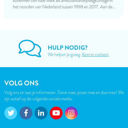
schermen van haar werk als ambulanceverpleegkundige in
het noorden van Nederland tussen 1998 en 2017. Aan de…
HULP NODIG?
We helpen je graag.
Kom in contact
.
VOLG ONS
Volg ons en laat je informeren. Denk mee, praat mee en doe mee! We
zijn actief op de volgende sociale media: