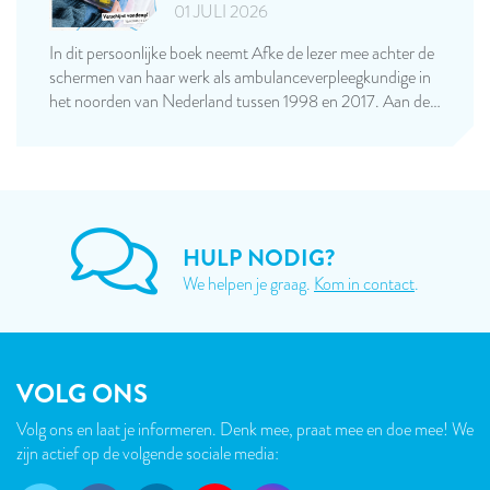
01 JULI 2026
In dit persoonlijke boek neemt Afke de lezer mee achter de
schermen van haar werk als ambulanceverpleegkundige in
het noorden van Nederland tussen 1998 en 2017. Aan de…
HULP NODIG?
We helpen je graag.
Kom in contact
.
VOLG ONS
Volg ons en laat je informeren. Denk mee, praat mee en doe mee! We
zijn actief op de volgende sociale media: