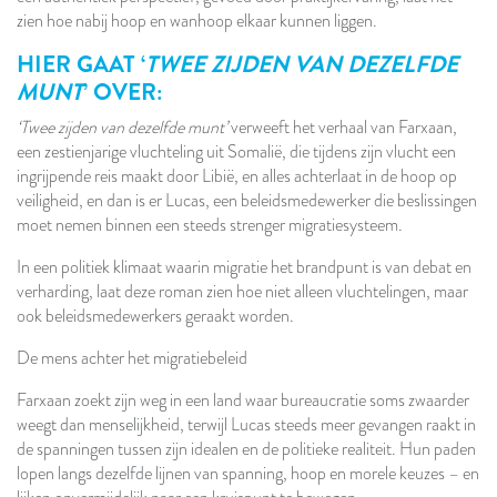
zien hoe nabij hoop en wanhoop elkaar kunnen liggen.
HIER GAAT ‘
TWEE ZIJDEN VAN DEZELFDE
MUNT
’ OVER:
‘Twee zijden van dezelfde munt’
verweeft het verhaal van Farxaan,
een zestienjarige vluchteling uit Somalië, die tijdens zijn vlucht een
ingrijpende reis maakt door Libië, en alles achterlaat in de hoop op
veiligheid, en dan is er Lucas, een beleidsmedewerker die beslissingen
moet nemen binnen een steeds strenger migratiesysteem.
In een politiek klimaat waarin migratie het brandpunt is van debat en
verharding, laat deze roman zien hoe niet alleen vluchtelingen, maar
ook beleidsmedewerkers geraakt worden.
De mens achter het migratiebeleid
Farxaan zoekt zijn weg in een land waar bureaucratie soms zwaarder
weegt dan menselijkheid, terwijl Lucas steeds meer gevangen raakt in
de spanningen tussen zijn idealen en de politieke realiteit. Hun paden
lopen langs dezelfde lijnen van spanning, hoop en morele keuzes – en