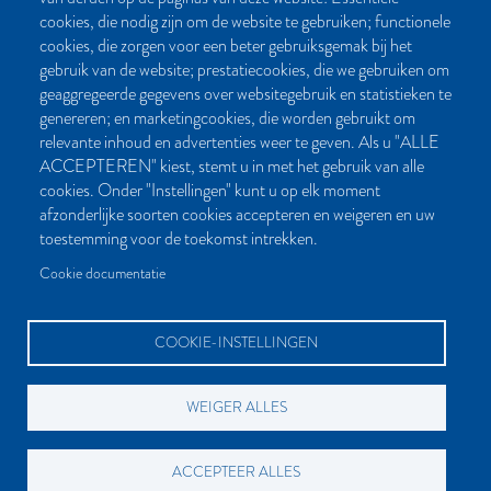
CONTACT
cookies, die nodig zijn om de website te gebruiken; functionele
cookies, die zorgen voor een beter gebruiksgemak bij het
Post- en bezoekadres:
gebruik van de website; prestatiecookies, die we gebruiken om
Kattegat 32-8
geaggregeerde gegevens over websitegebruik en statistieken te
9723 JP Groningen
genereren; en marketingcookies, die worden gebruikt om
Nederland
relevante inhoud en advertenties weer te geven. Als u "ALLE
ACCEPTEREN" kiest, stemt u in met het gebruik van alle
Bellen:
cookies. Onder "Instellingen" kunt u op elk moment
050 851 80 41
afzonderlijke soorten cookies accepteren en weigeren en uw
Bereikbaar van maandag t/m vrijdag tussen 9.00 en 17.00 uur
toestemming voor de toekomst intrekken.
Mailen kan natuurlijk altijd:
Cookie documentatie
info[at]palmslag.nl
(algemene vragen)
manuscript[at]palmslag.nl
(manuscript/boekidee)
COOKIE-INSTELLINGEN
WEIGER ALLES
BETAALMOGELIJKHEDEN
ACCEPTEER ALLES