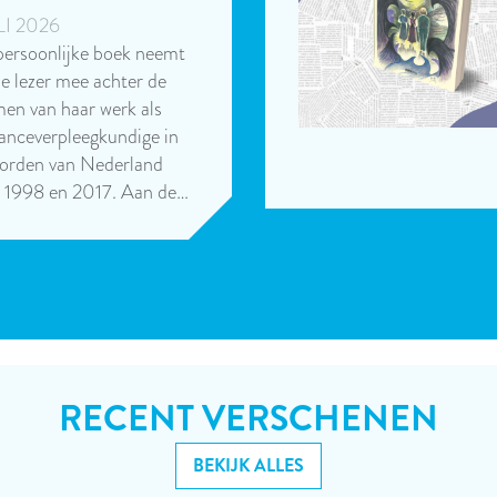
LI 2026
 persoonlijke boek neemt
e lezer mee achter de
en van haar werk als
nceverpleegkundige in
oorden van Nederland
n 1998 en 2017. Aan de…
RECENT VERSCHENEN
BEKIJK ALLES