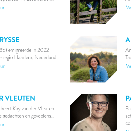
eur
Me
RYSSE
A
985) emigreerde in 2022
An
de regio Haarlem, Nederland…
Ta
eur
Me
R VLEUTEN
P
obeert Kay van der Vleuten
Pa
te gedachten en gevoelens…
sc
co
eur