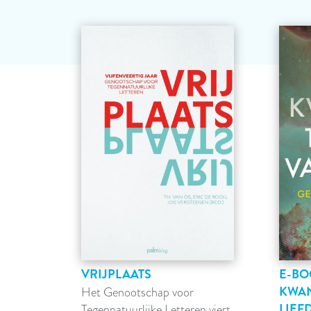
VRIJPLAATS
E-BO
KWA
Het Genootschap voor
LIEF
Tegennatuurlijke Letteren viert