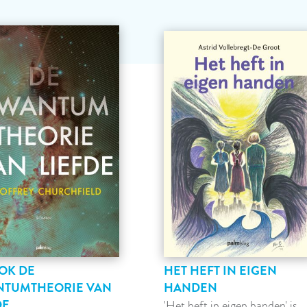
OK DE
HET HEFT IN EIGEN
NTUMTHEORIE VAN
HANDEN
DE
'Het heft in eigen handen' is