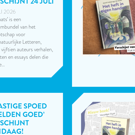
SCHIJNT 24 JULI
LI 2026
aats’ is een
umbundel van het
tschap voor
atuurlijke Letteren,
 vijftien auteurs verhalen,
ten en essays delen die
ke…
ASTIGE SPOED
ZELDEN GOED’
SCHIJNT
NDAAG!