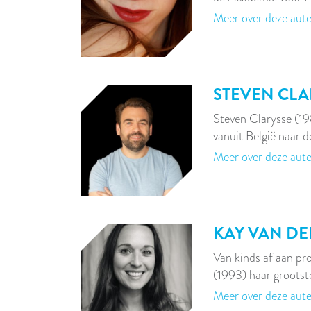
Meer over deze aut
STEVEN CLA
Steven Clarysse (1
vanuit België naar 
Meer over deze aut
KAY VAN DE
Van kinds af aan pr
(1993) haar groots
Meer over deze aut