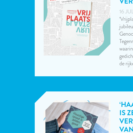
VER
16 JU
‘Vrijpl
jubile
Genoo
Tegenn
waarin
gedich
de rij
‘HA
IS 
VER
VA