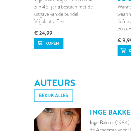
zijn 45-jarig bestaan met de
Wannee
uitgave van de bundel
waarin
Vrijplaats. Een…
liefde 
een on
€ 24,99
€ 9,9
AUTEURS
BEKIJK ALLES
INGE BAKK
Inge Bakker (1984) 
de Academie voor P