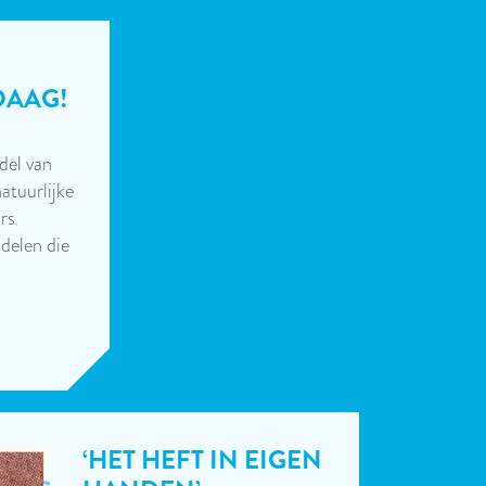
DAAG!
ndel van
atuurlijke
urs
 delen die
‘HET HEFT IN EIGEN