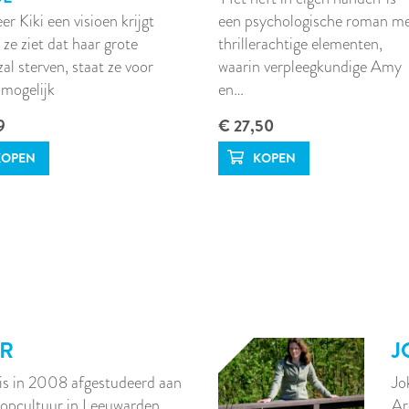
r Kiki een visioen krijgt
een psychologische roman m
 ze ziet dat haar grote
thrillerachtige elementen,
zal sterven, staat ze voor
waarin verpleegkundige Amy
mogelijk
en…
9
€ 27,50
ER
J
is in 2008 afgestudeerd aan
Jo
opcultuur in Leeuwarden…
Ar