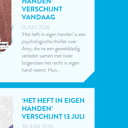
HANDEN’
VERSCHIJNT
VANDAAG
13 JULI 2026
‘Het heft in eigen handen’ is een
psychologische thriller over
Amy, die na een gewelddadig
verleden samen met twee
lotgenoten het recht in eigen
hand neemt. Hun…
‘HET HEFT IN EIGEN
HANDEN’
VERSCHIJNT 13 JULI
30 JUNI 2026