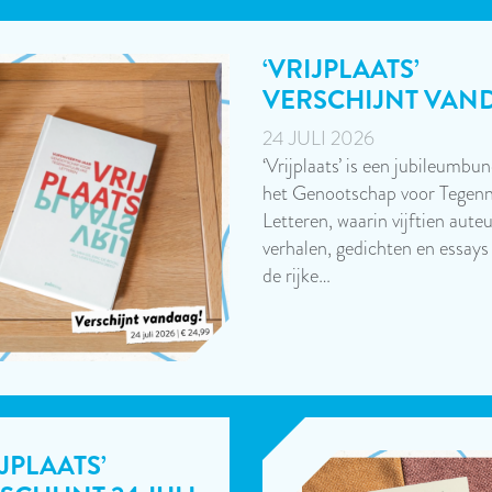
‘VRIJPLAATS’
VERSCHIJNT VAN
24 JULI 2026
‘Vrijplaats’ is een jubileumbu
het Genootschap voor Tegenn
Letteren, waarin vijftien aute
verhalen, gedichten en essays
de rijke…
IJPLAATS’