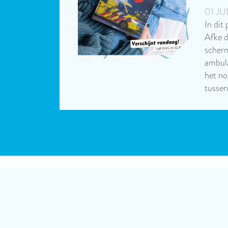
01 JU
In dit
Afke d
scherm
ambula
het n
tusse