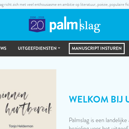
ag richt zich met veel enthousiasme en ambitie op literatuur, poëzie, populaire fic
UWS
UITGEEFDIENSTEN
MANUSCRIPT INSTUREN
UITGEEFSTAPPEN
MANUSCRIPTSELECTIE
LAAT JE VER
Neem eens een kijkje in o