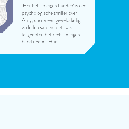
‘Het heft in eigen handen’ is een
psychologische thriller over
Amy, die na een gewelddadig
verleden samen met twee
lotgenoten het recht in eigen
hand neemt. Hun…