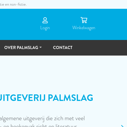
tie en non-fictie.
Login
Winkel­wagen
OVER PALMSLAG
CONTACT
DE
MENSEN
TOEKOMSTVISIE
RASSEN
nze webshop en laat je verrassen door