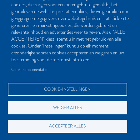
cookies, die zorgen voor een beter gebruiksgemak bij het
Post- en bezoekadres:
gebruik van de website; prestatiecookies, die we gebruiken om
Kattegat 32-8
geaggregeerde gegevens over websitegebruik en statistieken te
9723 JP Groningen
genereren; en marketingcookies, die worden gebruikt om
Nederland
relevante inhoud en advertenties weer te geven. Als u "ALLE
ACCEPTEREN" kiest, stemt u in met het gebruik van alle
Bellen:
cookies. Onder "Instellingen" kunt u op elk moment
050 851 80 41
afzonderlijke soorten cookies accepteren en weigeren en uw
Bereikbaar van maandag t/m vrijdag tussen 9.00 en 17.00 uur
toestemming voor de toekomst intrekken.
Mailen kan natuurlijk altijd:
Cookie documentatie
info[at]palmslag.nl
(algemene vragen)
manuscript[at]palmslag.nl
(manuscript/boekidee)
COOKIE-INSTELLINGEN
WEIGER ALLES
BETAALMOGELIJKHEDEN
ACCEPTEER ALLES