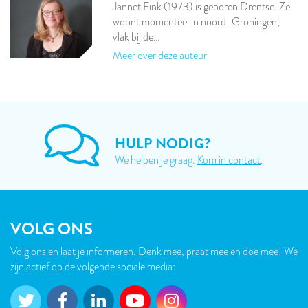
Jannet Fink (1973) is geboren Drentse. Ze
woont momenteel in noord-Groningen,
vlak bij de…
Meer over deze auteur
HULP NODIG?
We helpen je graag.
Kom in contact
.
VOLG ONS
Volg ons en laat je informeren. Denk mee, praat mee en doe mee! We
zijn actief op de volgende sociale media: