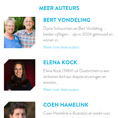
MEER AUTEURS
BERT VONDELING
Dynie Schuurman en Bert Vondeling –
beiden vijftigers – zijn in 2006 getrouwd en
wonen in…
Meer over deze auteur
ELENA KOCK
Elena Kock (1989) uit Doetinchem is een
dichteres die haar diepste ervaringen en
emoties…
Meer over deze auteur
COEN HAMELINK
Coen Hamelink is illustrator en werkt voor