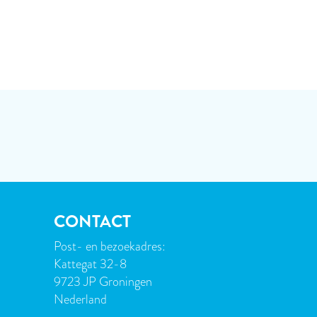
CONTACT
Post- en bezoekadres:
Kattegat 32-8
9723 JP Groningen
Nederland