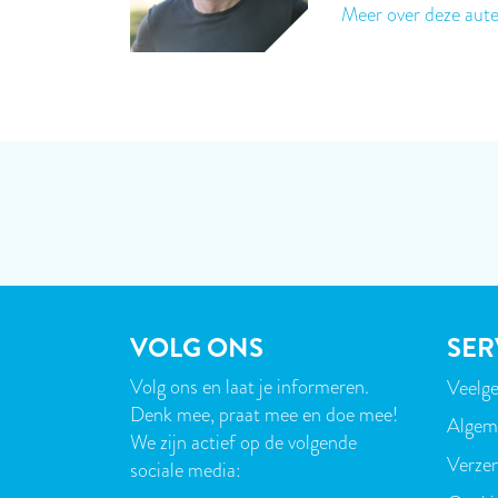
Meer over deze aut
VOLG ONS
SER
Volg ons en laat je informeren.
Veelge
VOE
Denk mee, praat mee en doe mee!
Algem
We zijn actief op de volgende
Verzen
sociale media: