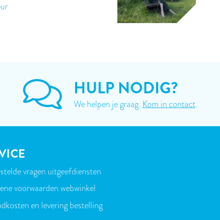
eur
HULP NODIG?
We helpen je graag.
Kom in contact
.
VICE
stelde vragen uitgeefdiensten
T
ene voorwaarden webwinkel
dkosten en levering bestelling