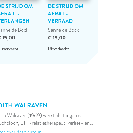
DE STRIJD OM
DE STRIJD OM
ERA II -
AERA I -
VERLANGEN
VERRAAD
anne de Bock
Sanne de Bock
 15,00
€ 15,00
itverkocht
Uitverkocht
DITH WALRAVEN
ith Walraven (1969) werkt als toegepast
ycholoog, EFT-relatietherapeut, verlies- en…
er over deze auteur