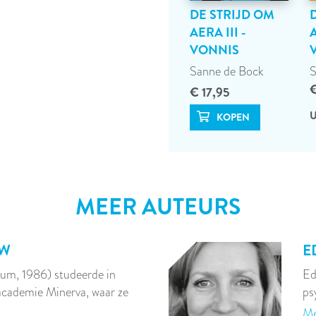
DE STRIJD OM
AERA III -
A
VONNIS
Sanne de Bock
S
€
€ 17,95
U
MEER AUTEURS
UW
E
um, 1986) studeerde in
Ed
cademie Minerva, waar ze
ps
Me