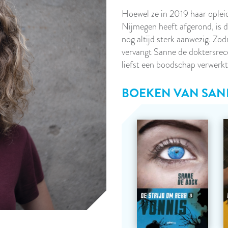
Hoewel ze in 2019 haar oplei
Nijmegen heeft afgerond, is 
nog altijd sterk aanwezig. Zo
vervangt Sanne de doktersrec
liefst een boodschap verwerk
BOEKEN VAN
SAN