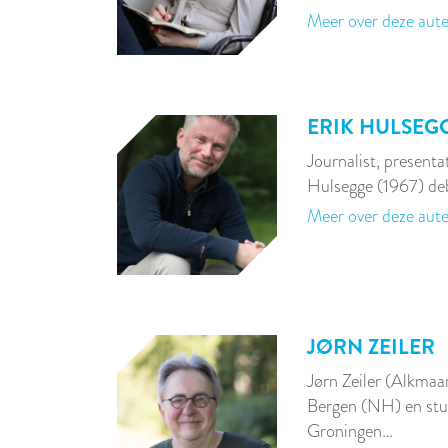
Meer over deze aut
ERIK HULSEG
Journalist, presenta
Hulsegge (1967) de
Meer over deze aut
JØRN ZEILER
Jørn Zeiler (Alkmaar
Bergen (NH) en stud
Groningen…