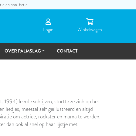
tie en non-fictie.
Login
Winkel­wagen
OVER PALMSLAG
CONTACT
DE
MENSEN
TOEKOMSTVISIE
 1994) leerde schrijven, stortte ze zich op het
 liedjes, meestal zelf geïllustreerd en altijd
iratie om actrice, rockster en mama te worden,
er dan ook al snel op haar lijstje met