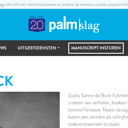
ag richt zich met veel enthousiasme en ambitie op literatuur, poëzie, populaire fic
UWS
UITGEEFDIENSTEN
MANUSCRIPT INSTUREN
UITGEEFSTAPPEN
CK
MANUSCRIPTSELECTIE
Zodra Sanne de Bock (Utrecht,
creëren van verhalen, boeken en
bomvol fantasie. Naast de asp
kwam een carrière als schrijfst
toekomstwensen te staan.