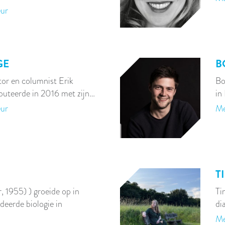
eur
GE
B
tor en columnist Erik
Bo
buteerde in 2016 met zijn…
in
eur
Me
T
, 1955) ) groeide op in
Ti
eerde biologie in
di
Me