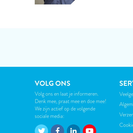
VOLG ONS
SER
Volg ons en laat je informeren.
Veelge
VOE
Denk mee, praat mee en doe mee!
Algem
We zijn actief op de volgende
Verzen
sociale media:
Cooki