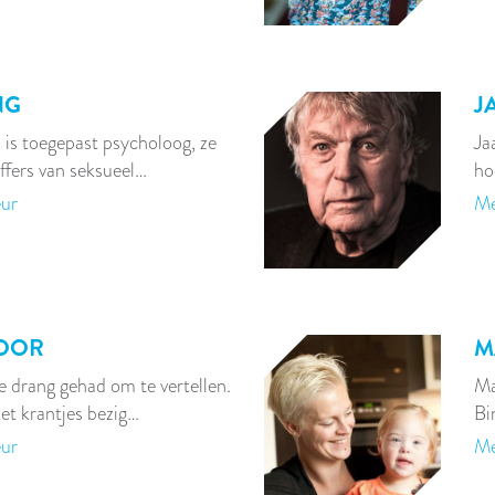
NG
J
 is toegepast psycholoog, ze
Ja
ffers van seksueel…
ho
eur
Me
MOOR
M
de drang gehad om te vertellen.
Ma
met krantjes bezig…
Bi
eur
Me