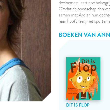
deelnemers leert hoe belangrij
Omdat de boodschap dan vee
samen met Ard en hun dochter
haar hoofd leeg met sporten e
BOEKEN VAN
ANN
DIT IS FLOP