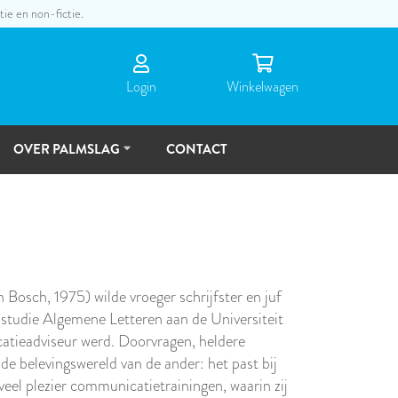
tie en non-fictie.
Login
Winkel­wagen
OVER PALMSLAG
CONTACT
DE
MENSEN
TOEKOMSTVISIE
osch, 1975) wilde vroeger schrijfster en juf
 studie Algemene Letteren aan de Universiteit
atieadviseur werd. Doorvragen, heldere
 de belevingswereld van de ander: het past bij
veel plezier communicatietrainingen, waarin zij