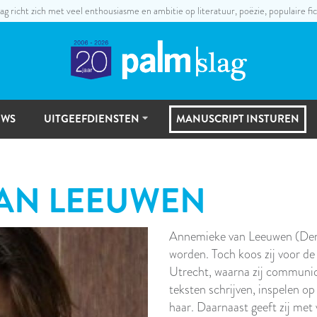
ag richt zich met veel enthousiasme en ambitie op literatuur, poëzie, populaire fic
UWS
UITGEEFDIENSTEN
MANUSCRIPT INSTUREN
UITGEEFSTAPPEN
AN LEEUWEN
MANUSCRIPTSELECTIE
Annemieke van Leeuwen (Den B
worden. Toch koos zij voor de
Utrecht, waarna zij communic
teksten schrijven, inspelen op
haar. Daarnaast geeft zij met 