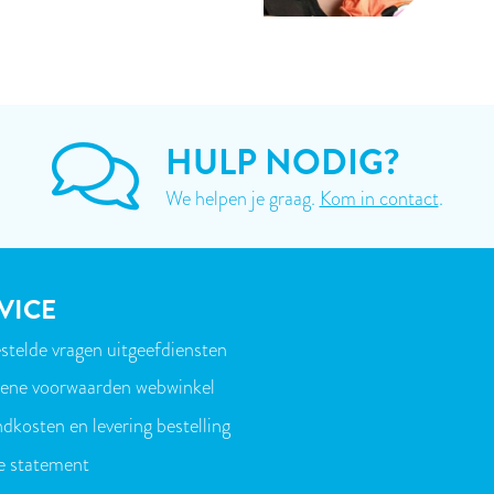
HULP NODIG?
We helpen je graag.
Kom in contact
.
VICE
stelde vragen uitgeefdiensten
T
ene voorwaarden webwinkel
dkosten en levering bestelling
e statement