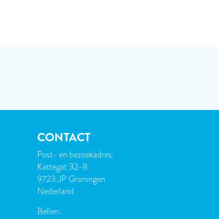
CONTACT
Post- en bezoekadres:
Kattegat 32-8
9723 JP Groningen
Nederland
Bellen: