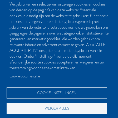
We gebruiken een selectie van onze eigen cookies en cookies
van derden op de pagina's van deze website: Essentiële
CONTACT
cookies, die nodig zijn om de website te gebruiken; functionele
cookies, die zorgen voor een beter gebruiksgemak bij het
Post- en bezoekadres:
gebruik van de website; prestatiecookies, die we gebruiken om
Kattegat 32-8
geaggregeerde gegevens over websitegebruik en statistieken te
9723 JP Groningen
genereren; en marketingcookies, die worden gebruikt om
Nederland
relevante inhoud en advertenties weer te geven. Als u "ALLE
ACCEPTEREN" kiest, stemt u in met het gebruik van alle
Bellen:
cookies. Onder "Instellingen" kunt u op elk moment
050 851 80 41
afzonderlijke soorten cookies accepteren en weigeren en uw
Bereikbaar van maandag t/m vrijdag tussen 9.00 en 17.00 uur
toestemming voor de toekomst intrekken.
Mailen kan natuurlijk altijd:
Cookie documentatie
info[at]palmslag.nl
(algemene vragen)
manuscript[at]palmslag.nl
(manuscript/boekidee)
COOKIE-INSTELLINGEN
WEIGER ALLES
BETAALMOGELIJKHEDEN