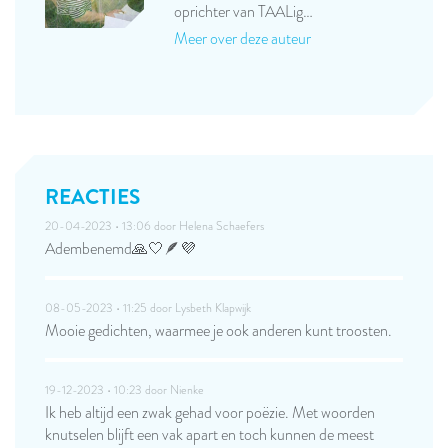
oprichter van TAALig…
Meer over deze auteur
REACTIES
20-04-2023 • 13:06 door
Helena Schaefers
Adembenemd🙏🤍🪶💜
08-05-2023 • 11:25 door
Lysbeth Klapwijk
Mooie gedichten, waarmee je ook anderen kunt troosten.
19-12-2023 • 10:23 door
Nienke
Ik heb altijd een zwak gehad voor poëzie. Met woorden
knutselen blijft een vak apart en toch kunnen de meest