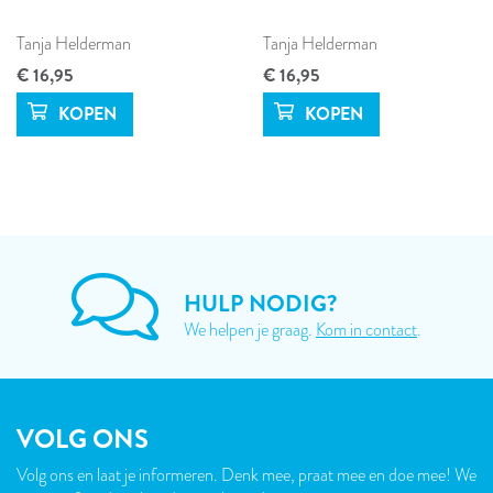
Tanja Helderman
Tanja Helderman
€ 16,95
€ 16,95
HULP NODIG?
We helpen je graag.
Kom in contact
.
VOLG ONS
Volg ons en laat je informeren. Denk mee, praat mee en doe mee! We