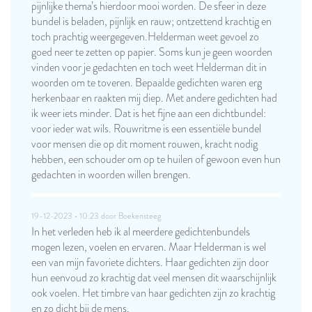
pijnlijke thema’s hierdoor mooi worden. De sfeer in deze
bundel is beladen, pijnlijk en rauw; ontzettend krachtig en
toch prachtig weergegeven.Helderman weet gevoel zo
goed neer te zetten op papier. Soms kun je geen woorden
vinden voor je gedachten en toch weet Helderman dit in
woorden om te toveren. Bepaalde gedichten waren erg
herkenbaar en raakten mij diep. Met andere gedichten had
ik weer iets minder. Dat is het fijne aan een dichtbundel:
voor ieder wat wils. Rouwritme is een essentiële bundel
voor mensen die op dit moment rouwen, kracht nodig
hebben, een schouder om op te huilen of gewoon even hun
gedachten in woorden willen brengen.
19-12-2023 • 10:23 door
Boekensteeg
In het verleden heb ik al meerdere gedichtenbundels
mogen lezen, voelen en ervaren. Maar Helderman is wel
een van mijn favoriete dichters. Haar gedichten zijn door
hun eenvoud zo krachtig dat veel mensen dit waarschijnlijk
ook voelen. Het timbre van haar gedichten zijn zo krachtig
en zo dicht bij de mens.