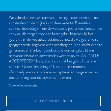
We gebruiken een selectie van onze eigen cookies en cookies
van derden op de pagina's van deze website: Essentiële
CONTACT
cookies, die nodig zijn om de website te gebruiken; functionele
cookies, die zorgen voor een beter gebruiksgemak bij het
Post- en bezoekadres:
gebruik van de website; prestatiecookies, die we gebruiken om
Kattegat 32-8
geaggregeerde gegevens over websitegebruik en statistieken te
9723 JP Groningen
genereren; en marketingcookies, die worden gebruikt om
Nederland
relevante inhoud en advertenties weer te geven. Als u "ALLE
ACCEPTEREN" kiest, stemt u in met het gebruik van alle
Bellen:
cookies. Onder "Instellingen" kunt u op elk moment
050 851 80 41
afzonderlijke soorten cookies accepteren en weigeren en uw
Bereikbaar van maandag t/m vrijdag tussen 9.00 en 17.00 uur
toestemming voor de toekomst intrekken.
Mailen kan natuurlijk altijd:
Cookie documentatie
info[at]palmslag.nl
(algemene vragen)
manuscript[at]palmslag.nl
(manuscript/boekidee)
COOKIE-INSTELLINGEN