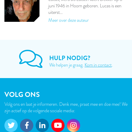
juni 1946 in Hoorn geboren. Lucas is een
uiterst…
Meer over deze auteur
HULP NODIG?
We helpen je graag.
Kom in contact
.
VOLG ONS
Volg ons en laat je informeren. Denk mee, praat mee en doe mee! We
zijn actief op de volgende sociale media: