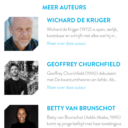
MEER AUTEURS
WICHARD DE KRIJGER
Wichard de Krijger (1972) is open, eerlijk,
kwetsbaar en schrijft met alles wat hij in…
Meer over deze auteur
GEOFFREY CHURCHFIELD
Geoffrey Churchfield (1990) debuteert
met De kwantumtheorie van liefde. Als…
Meer over deze auteur
BETTY VAN BRUNSCHOT
Betty van Brunschot (Addis Ababa, 1995)
komt op jonge leeftijd met haar tweelingzus