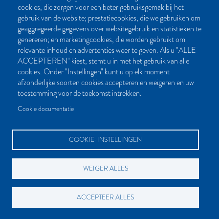
cookies, die zorgen voor een beter gebruiksgemak bij het
Post- en bezoekadres:
gebruik van de website; prestatiecookies, die we gebruiken om
Kattegat 32-8
geaggregeerde gegevens over websitegebruik en statistieken te
9723 JP Groningen
genereren; en marketingcookies, die worden gebruikt om
Nederland
relevante inhoud en advertenties weer te geven. Als u "ALLE
ACCEPTEREN" kiest, stemt u in met het gebruik van alle
Bellen:
cookies. Onder "Instellingen" kunt u op elk moment
050 851 80 41
afzonderlijke soorten cookies accepteren en weigeren en uw
Bereikbaar van maandag t/m vrijdag tussen 9.00 en 17.00 uur
toestemming voor de toekomst intrekken.
Mailen kan natuurlijk altijd:
Cookie documentatie
info[at]palmslag.nl
(algemene vragen)
manuscript[at]palmslag.nl
(manuscript/boekidee)
COOKIE-INSTELLINGEN
WEIGER ALLES
BETAALMOGELIJKHEDEN
ACCEPTEER ALLES