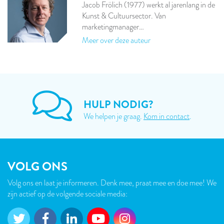
Jacob Frölich (1977) werkt al jarenlang in de
Kunst & Cultuursector. Van
marketingmanager…
Meer over deze auteur
HULP NODIG?
We helpen je graag.
Kom in contact
.
VOLG ONS
Volg ons en laat je informeren. Denk mee, praat mee en doe mee! We
zijn actief op de volgende sociale media: