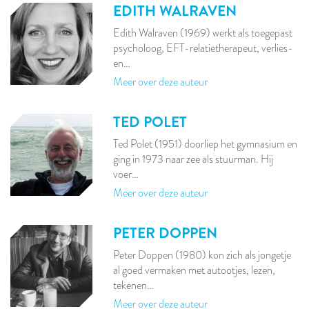
EDITH WALRAVEN
Edith Walraven (1969) werkt als toegepast
psycholoog, EFT-relatietherapeut, verlies-
en…
Meer over deze auteur
TED POLET
Ted Polet (1951) doorliep het gymnasium en
ging in 1973 naar zee als stuurman. Hij
voer…
Meer over deze auteur
PETER DOPPEN
Peter Doppen (1980) kon zich als jongetje
al goed vermaken met autootjes, lezen,
tekenen…
Meer over deze auteur