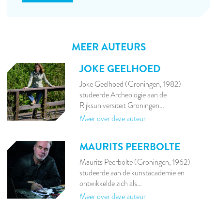
MEER AUTEURS
JOKE GEELHOED
Joke Geelhoed (Groningen, 1982)
studeerde Archeologie aan de
Rijksuniversiteit Groningen…
Meer over deze auteur
MAURITS PEERBOLTE
Maurits Peerbolte (Groningen, 1962)
studeerde aan de kunstacademie en
ontwikkelde zich als…
Meer over deze auteur