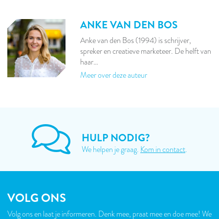
ANKE VAN DEN BOS
Anke van den Bos (1994) is schrijver,
spreker en creatieve marketeer. De helft van
haar…
Meer over deze auteur
HULP NODIG?
We helpen je graag.
Kom in contact
.
VOLG ONS
Volg ons en laat je informeren. Denk mee, praat mee en doe mee! We