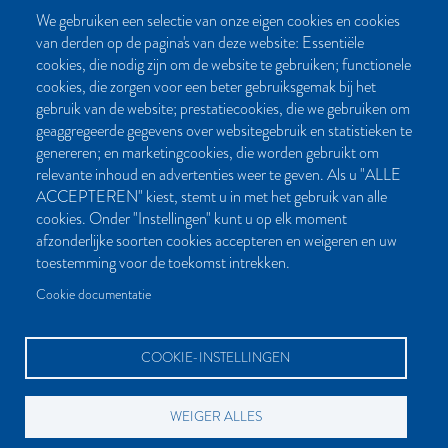
We gebruiken een selectie van onze eigen cookies en cookies
van derden op de pagina's van deze website: Essentiële
CONTACT
cookies, die nodig zijn om de website te gebruiken; functionele
cookies, die zorgen voor een beter gebruiksgemak bij het
Post- en bezoekadres:
gebruik van de website; prestatiecookies, die we gebruiken om
Kattegat 32-8
geaggregeerde gegevens over websitegebruik en statistieken te
9723 JP Groningen
genereren; en marketingcookies, die worden gebruikt om
Nederland
relevante inhoud en advertenties weer te geven. Als u "ALLE
ACCEPTEREN" kiest, stemt u in met het gebruik van alle
Bellen:
cookies. Onder "Instellingen" kunt u op elk moment
050 851 80 41
afzonderlijke soorten cookies accepteren en weigeren en uw
Bereikbaar van maandag t/m vrijdag tussen 9.00 en 17.00 uur
toestemming voor de toekomst intrekken.
Mailen kan natuurlijk altijd:
Cookie documentatie
info[at]palmslag.nl
(algemene vragen)
manuscript[at]palmslag.nl
(manuscript/boekidee)
COOKIE-INSTELLINGEN
WEIGER ALLES
BETAALMOGELIJKHEDEN