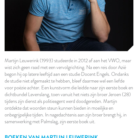
Martijn Leuwerink (1993) studeerde in 2012 af aan het VWO, maar
wist zich geen raad met een vervolgrichting. Na een reis door Azië
begon hij op latere leeftijd aan een studie Docent Engels. Ondanks
de studie niet afgemaakt te hebben, bleef daarmee wel een liefde
voor poëzie achter. Een kunstvorm die leidde naar zijn eerste boek en
dichtbundel Levenslang, toen vanuit het niets zijn broer Jeroen (28)
tijdens zijn dienst als politieagent werd doodgereden. Martijn
ontdekte dat woorden steun kunnen bieden in moeilijke en
onbegrijpelijke tijden. In nagedachtenis aan zijn broer brengt hij, in
samenwerking met Palmslag, zijn eerste boek uit.
BOEKEN VAN
MARTIJN LEUWERINK