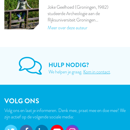
Joke Geelhoed (Groningen, 1982)
studeerde Archeologie aan de
Rijksuniversiteit Groningen…
Meer over deze auteur
HULP NODIG?
We helpen je graag.
Kom in contact
.
VOLG ONS
Volg ons en laat je informeren. Denk mee, praat mee en doe mee! We
zijn actief op de volgende sociale media: