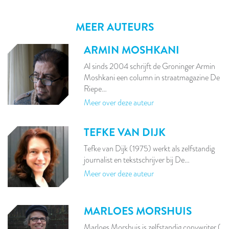
MEER AUTEURS
ARMIN MOSHKANI
Al sinds 2004 schrijft de Groninger Armin
Moshkani een column in straatmagazine De
Riepe…
Meer over deze auteur
TEFKE VAN DIJK
Tefke van Dijk (1975) werkt als zelfstandig
journalist en tekstschrijver bij De…
Meer over deze auteur
MARLOES MORSHUIS
Marloes Morshuis is zelfstandig copywriter (