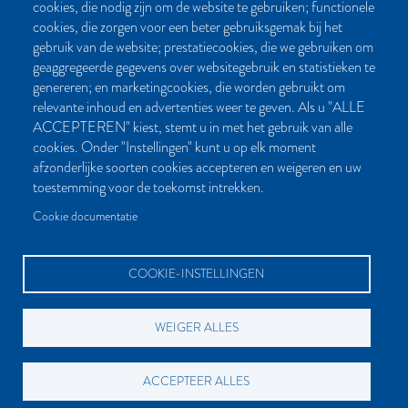
CONTACT
cookies, die nodig zijn om de website te gebruiken; functionele
cookies, die zorgen voor een beter gebruiksgemak bij het
Post- en bezoekadres:
gebruik van de website; prestatiecookies, die we gebruiken om
Kattegat 32-8
geaggregeerde gegevens over websitegebruik en statistieken te
9723 JP Groningen
genereren; en marketingcookies, die worden gebruikt om
Nederland
relevante inhoud en advertenties weer te geven. Als u "ALLE
ACCEPTEREN" kiest, stemt u in met het gebruik van alle
Bellen:
cookies. Onder "Instellingen" kunt u op elk moment
050 851 80 41
afzonderlijke soorten cookies accepteren en weigeren en uw
Bereikbaar van maandag t/m vrijdag tussen 9.00 en 17.00 uur
toestemming voor de toekomst intrekken.
Mailen kan natuurlijk altijd:
Cookie documentatie
info[at]palmslag.nl
(algemene vragen)
manuscript[at]palmslag.nl
(manuscript/boekidee)
COOKIE-INSTELLINGEN
WEIGER ALLES
BETAALMOGELIJKHEDEN
ACCEPTEER ALLES