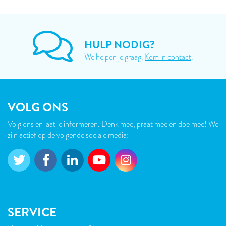
HULP NODIG?
We helpen je graag.
Kom in contact
.
VOLG ONS
Volg ons en laat je informeren. Denk mee, praat mee en doe mee! We
zijn actief op de volgende sociale media:
SERVICE