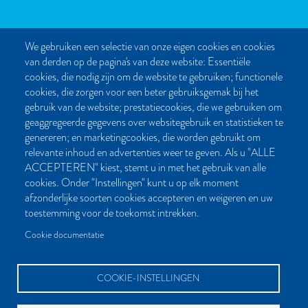
We gebruiken een selectie van onze eigen cookies en cookies
van derden op de pagina's van deze website: Essentiële
CONTACT
cookies, die nodig zijn om de website te gebruiken; functionele
cookies, die zorgen voor een beter gebruiksgemak bij het
Post- en bezoekadres:
gebruik van de website; prestatiecookies, die we gebruiken om
Kattegat 32-8
geaggregeerde gegevens over websitegebruik en statistieken te
9723 JP Groningen
genereren; en marketingcookies, die worden gebruikt om
Nederland
relevante inhoud en advertenties weer te geven. Als u "ALLE
ACCEPTEREN" kiest, stemt u in met het gebruik van alle
Bellen:
cookies. Onder "Instellingen" kunt u op elk moment
050 851 80 41
afzonderlijke soorten cookies accepteren en weigeren en uw
Bereikbaar van maandag t/m vrijdag tussen 9.00 en 17.00 uur
toestemming voor de toekomst intrekken.
Mailen kan natuurlijk altijd:
Cookie documentatie
info[at]palmslag.nl
(algemene vragen)
manuscript[at]palmslag.nl
(manuscript/boekidee)
COOKIE-INSTELLINGEN