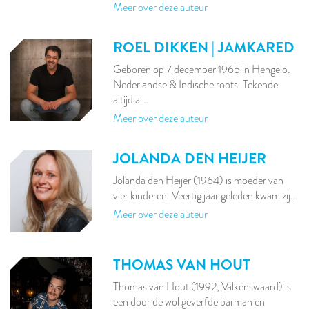
Meer over deze auteur
ROEL DIKKEN | JAMKARED
Geboren op 7 december 1965 in Hengelo.
Nederlandse & Indische roots. Tekende
altijd al…
Meer over deze auteur
JOLANDA DEN HEIJER
Jolanda den Heijer (1964) is moeder van
vier kinderen. Veertig jaar geleden kwam zij…
Meer over deze auteur
THOMAS VAN HOUT
Thomas van Hout (1992, Valkenswaard) is
een door de wol geverfde barman en