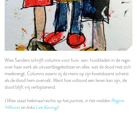
Wies Sanders schrijft columns voor huis-aan-huisbladen in de regio
over haar werk als uitvaartbegeleidster en alles wat de dood met zich
meebrengt. Columns waarin zij de mens op zijn kwetsbaarst schetst
als de dood hem overvalt. Want hoe voltooid een leven kan zijn, de
dood blijft vrij verbijsterend.
(Wies staat helemaal rechts op het portret, in het midden
Regine
Hilhorst
en links
Lies Koning
)