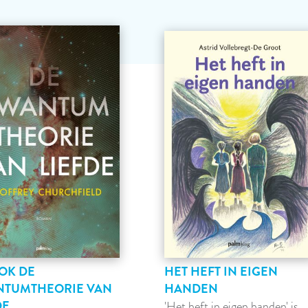
OK DE
HET HEFT IN EIGEN
NTUMTHEORIE VAN
HANDEN
DE
'Het heft in eigen handen' is