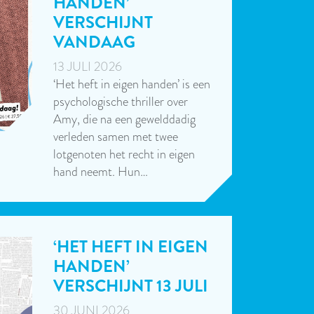
HANDEN’
VERSCHIJNT
VANDAAG
13 JULI 2026
‘Het heft in eigen handen’ is een
psychologische thriller over
Amy, die na een gewelddadig
verleden samen met twee
lotgenoten het recht in eigen
hand neemt. Hun…
‘HET HEFT IN EIGEN
HANDEN’
VERSCHIJNT 13 JULI
30 JUNI 2026