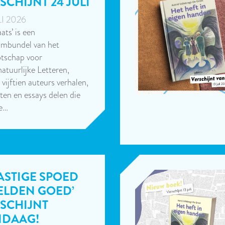
SCHIJNT 24 JULI
LI 2026
aats’ is een
umbundel van het
tschap voor
atuurlijke Letteren,
 vijftien auteurs verhalen,
ten en essays delen die
ke…
ASTIGE SPOED
ZELDEN GOED’
SCHIJNT
NDAAG!