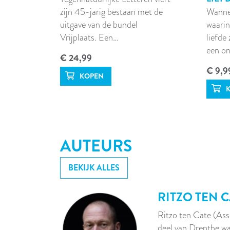
zijn 45-jarig bestaan met de
Wannee
uitgave van de bundel
waarin
Vrijplaats. Een…
liefde 
een on
€ 24,99
€ 9,9
AUTEURS
BEKIJK ALLES
RITZO TEN 
Ritzo ten Cate (Ass
deel van Drenthe wa