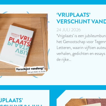
‘VRIJPLAATS’
VERSCHIJNT VAN
24 JULI 2026
‘Vrijplaats’ is een jubileumbu
het Genootschap voor Tegenn
Letteren, waarin vijftien aute
verhalen, gedichten en essays
de rijke…
IJPLAATS’