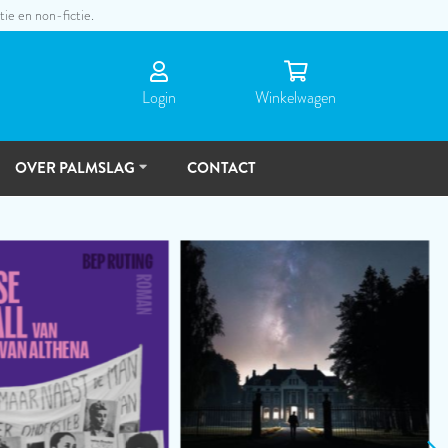
tie en non-fictie.
Login
Winkel­wagen
OVER PALMSLAG
CONTACT
DE
MENSEN
TOEKOMSTVISIE
RASSEN
nze webshop en laat je verrassen door