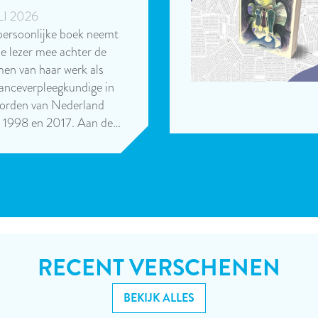
LI 2026
 persoonlijke boek neemt
e lezer mee achter de
en van haar werk als
nceverpleegkundige in
oorden van Nederland
n 1998 en 2017. Aan de…
RECENT VERSCHENEN
BEKIJK ALLES