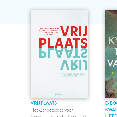
VRIJPLAATS
E-BO
KWA
Het Genootschap voor
LIEF
Tegennatuurlijke Letteren viert