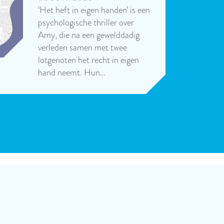
‘Het heft in eigen handen’ is een
psychologische thriller over
Amy, die na een gewelddadig
verleden samen met twee
lotgenoten het recht in eigen
hand neemt. Hun…