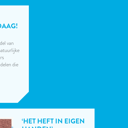
DAAG!
ndel van
atuurlijke
urs
 delen die
‘HET HEFT IN EIGEN