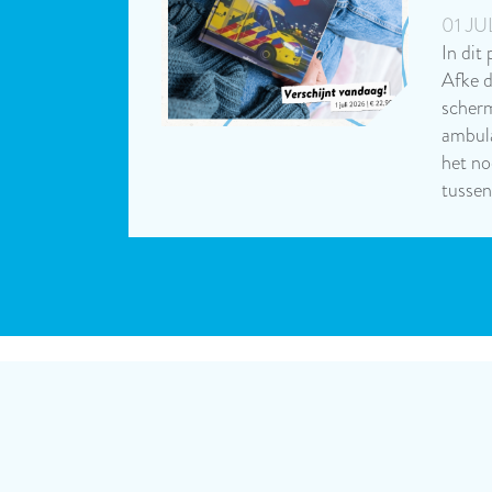
01 JU
In dit
Afke d
scherm
ambula
het n
tusse