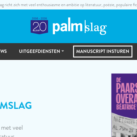
ag richt zich met veel enthousiasme en ambitie op literatuur, poëzie, populaire fic
UWS
UITGEEFDIENSTEN
MANUSCRIPT INSTUREN
UITGEEFSTAPPEN
MANUSCRIPTSELECTIE
LAAT JE VER
Neem eens een kijkje in o