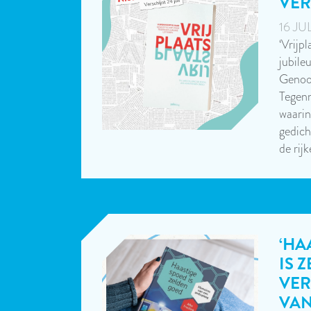
VER
16 JU
‘Vrijpl
jubile
Genoo
Tegenn
waarin
gedich
de rij
‘HA
IS 
VER
VA