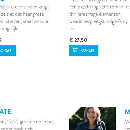
r Kiki een visioen krijgt
een psychologische roman m
 ze ziet dat haar grote
thrillerachtige elementen,
zal sterven, staat ze voor
waarin verpleegkundige Amy
mogelijk
en…
9
€ 27,50
CATE
M
en, 1977) groeide op in het
Ma
ar het boek zich…
ve