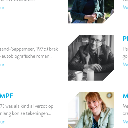
eur
Me
P
zand-Sappemeer, 1975) brak
Pe
e autobiografische roman…
go
eur
Me
AMPF
M
) was als kind al verzot op
Ma
nlang kon ze tekeningen…
cr
eur
Me