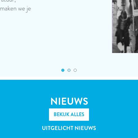
ons diverse aanbod aan ge
Lees meer
NIEUWS
BEKIJK ALLES
UITGELICHT NIEUWS