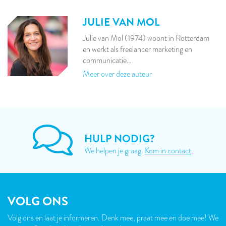
JULIE VAN MOL
Julie van Mol (1974) woont in Rotterdam
en werkt als freelancer marketing en
communicatie…
Meer over deze auteur
HULP NODIG?
We helpen je graag.
Kom in contact
.
VOLG ONS
Volg ons en laat je informeren. Denk mee, praat mee en doe mee! We