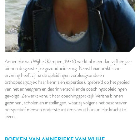
Annerieke van Wijhe (Kampen, 1976) werkt al meer dan vijftien jaar
binnen de geestelijke gezondheidszorg. Naast haar praktische
ervaring heeft zij na de opleidingen verpleegkunde en
orthopedagogiek haar kennis en expertise uitgebreid op het gebied
van het enneagram en daarin verschillende coachingsopleidingen
gevolgd. Ze werkt vanuit haar coachingspraktijk Veritha binnen
gezinnen, scholen en instellingen, waar zij volgens het beschreven
perspectief mensen ondersteunt om vanuit hun unieke kracht te
leven.
BOEKEN VAN
ANNERIEKE VAN WIJHE