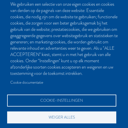
We gebruiken een selectie van onze eigen cookies en cookies
van derden op de pagina's van deze website: Essentiële
CONTACT
cookies, die nodig zijn om de website te gebruiken; functionele
cookies, die zorgen voor een beter gebruiksgemak bij het
Post- en bezoekadres:
gebruik van de website; prestatiecookies, die we gebruiken om
Kattegat 32-8
geaggregeerde gegevens over websitegebruik en statistieken te
9723 JP Groningen
genereren; en marketingcookies, die worden gebruikt om
Nederland
relevante inhoud en advertenties weer te geven. Als u "ALLE
ACCEPTEREN" kiest, stemt u in met het gebruik van alle
Bellen:
cookies. Onder "Instellingen" kunt u op elk moment
050 851 80 41
afzonderlijke soorten cookies accepteren en weigeren en uw
Bereikbaar van maandag t/m vrijdag tussen 9.00 en 17.00 uur
toestemming voor de toekomst intrekken.
Mailen kan natuurlijk altijd:
Cookie documentatie
info[at]palmslag.nl
(algemene vragen)
manuscript[at]palmslag.nl
(manuscript/boekidee)
COOKIE-INSTELLINGEN
WEIGER ALLES
BETAALMOGELIJKHEDEN