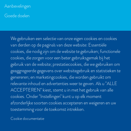
Aanbevelingen
Goede doelen
We gebruiken een selectie van onze eigen cookies en cookies
van derden op de pagina's van deze website: Essentiële
CONTACT
cookies, die nodig zijn om de website te gebruiken; functionele
cookies, die zorgen voor een beter gebruiksgemak bij het
Post- en bezoekadres:
gebruik van de website; prestatiecookies, die we gebruiken om
Kattegat 32-8
geaggregeerde gegevens over websitegebruik en statistieken te
9723 JP Groningen
genereren; en marketingcookies, die worden gebruikt om
Nederland
relevante inhoud en advertenties weer te geven. Als u "ALLE
ACCEPTEREN" kiest, stemt u in met het gebruik van alle
Bellen:
cookies. Onder "Instellingen" kunt u op elk moment
050 851 80 41
afzonderlijke soorten cookies accepteren en weigeren en uw
Bereikbaar van maandag t/m vrijdag tussen 9.00 en 17.00 uur
toestemming voor de toekomst intrekken.
Mailen kan natuurlijk altijd:
Cookie documentatie
info[at]palmslag.nl
(algemene vragen)
manuscript[at]palmslag.nl
(manuscript/boekidee)