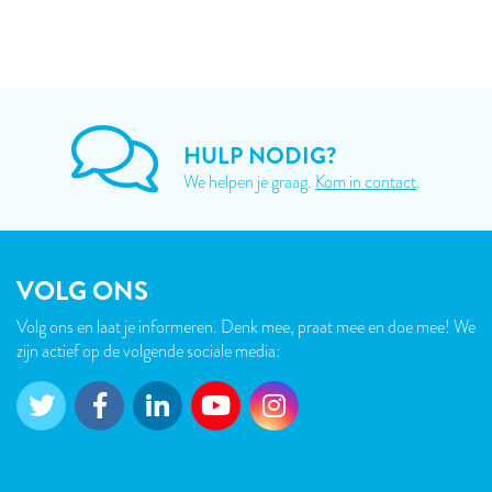
HULP NODIG?
We helpen je graag.
Kom in contact
.
VOLG ONS
Volg ons en laat je informeren. Denk mee, praat mee en doe mee! We
zijn actief op de volgende sociale media: