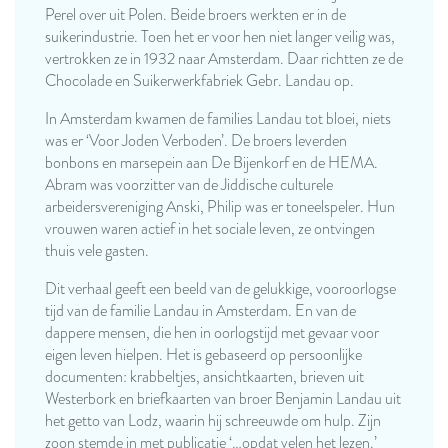
Perel over uit Polen. Beide broers werkten er in de
suikerindustrie. Toen het er voor hen niet langer veilig was,
vertrokken ze in 1932 naar Amsterdam. Daar richtten ze de
Chocolade en Suikerwerkfabriek Gebr. Landau op.
In Amsterdam kwamen de families Landau tot bloei, niets
was er ‘Voor Joden Verboden’. De broers leverden
bonbons en marsepein aan De Bijenkorf en de HEMA.
Abram was voorzitter van de Jiddische culturele
arbeidersvereniging Anski, Philip was er toneelspeler. Hun
vrouwen waren actief in het sociale leven, ze ontvingen
thuis vele gasten.
Dit verhaal geeft een beeld van de gelukkige, vooroorlogse
tijd van de familie Landau in Amsterdam. En van de
dappere mensen, die hen in oorlogstijd met gevaar voor
eigen leven hielpen. Het is gebaseerd op persoonlijke
documenten: krabbeltjes, ansichtkaarten, brieven uit
Westerbork en briefkaarten van broer Benjamin Landau uit
het getto van Lodz, waarin hij schreeuwde om hulp. Zijn
zoon stemde in met publicatie ‘…opdat velen het lezen.’