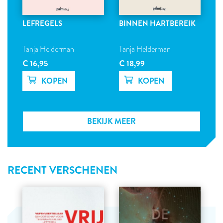
LEFREGELS
BINNEN HARTBEREIK
Tanja Helderman
Tanja Helderman
€ 16,95
€ 18,99
BEKIJK MEER
RECENT VERSCHENEN