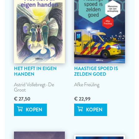
HET HEFT IN EIGEN
HAASTIGE SPOED IS
HANDEN
ZELDEN GOED
Astrid Vollebregt-De
Afke Freüling
Groot
€ 27,50
€ 22,99