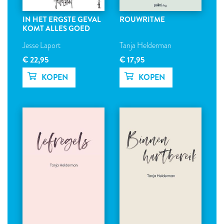
IN HET ERGSTE GEVAL
ROUWRITME
KOMT ALLES GOED
Jesse Laport
Tanja Helderman
€ 22,95
€ 17,95