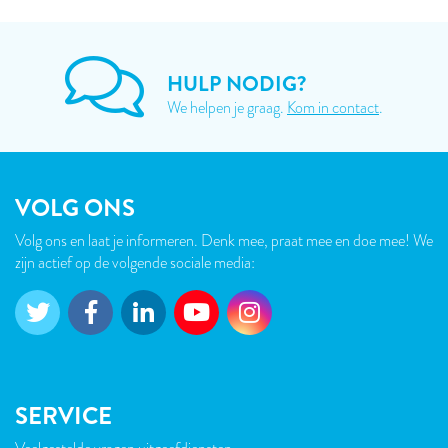
HULP NODIG?
We helpen je graag.
Kom in contact
.
VOLG ONS
Volg ons en laat je informeren. Denk mee, praat mee en doe mee! We
zijn actief op de volgende sociale media:
SERVICE