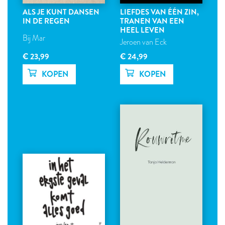
ALS JE KUNT DANSEN
LIEFDES VAN ÉÉN ZIN,
IN DE REGEN
TRANEN VAN EEN
HEEL LEVEN
Bij Mar
Jeroen van Eck
€ 23,99
€ 24,99