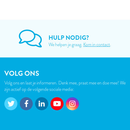
HULP NODIG?
We helpen je graag.
Kom in contact
.
VOLG ONS
Volg ons en laat je informeren. Denk mee, praat mee en doe mee! We
zijn actief op de volgende sociale media: