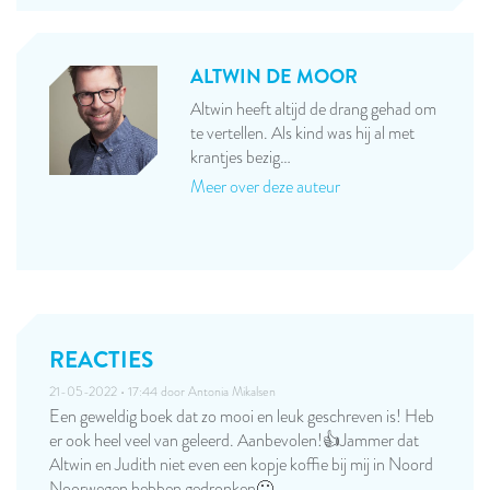
ALTWIN DE MOOR
Altwin heeft altijd de drang gehad om
te vertellen. Als kind was hij al met
krantjes bezig…
Meer over deze auteur
REACTIES
21-05-2022 • 17:44 door
Antonia Mikalsen
Een geweldig boek dat zo mooi en leuk geschreven is! Heb
er ook heel veel van geleerd. Aanbevolen!👍Jammer dat
Altwin en Judith niet even een kopje koffie bij mij in Noord
Noorwegen hebben gedronken🙂