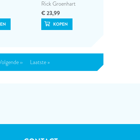
Rick Groenhart
€ 23,99
Volgende
Volgende ››
Laatste
Laatste »
pagina
pagina