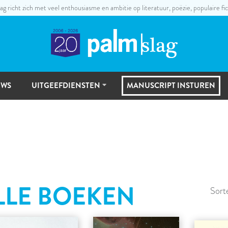
ag richt zich met veel enthousiasme en ambitie op literatuur, poëzie, populaire fic
UWS
UITGEEFDIENSTEN
MANUSCRIPT INSTUREN
UITGEEFSTAPPEN
MANUSCRIPTSELECTIE
LLE BOEKEN
Sort