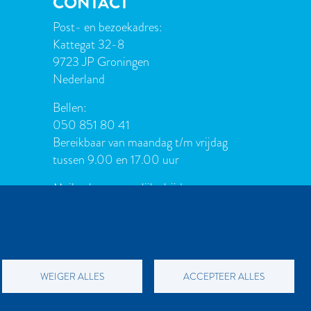
CONTACT
Post- en bezoekadres:
Kattegat 32-8
9723 JP Groningen
Nederland
Bellen:
050 851 80 41
Bereikbaar van maandag t/m vrijdag
tussen 9.00 en 17.00 uur
Mailen kan natuurlijk altijd:
info[at]palmslag.nl
(algemene
vragen)
manuscript[at]palmslag.nl
(manuscript/boekidee)
WEIGER ALLES
ACCEPTEER ALLES