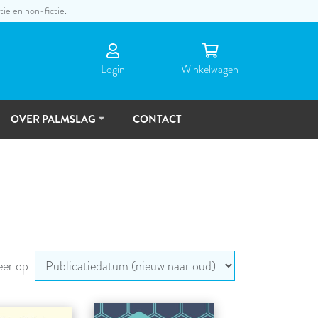
tie en non-fictie.
Login
Winkel­wagen
OVER PALMSLAG
CONTACT
DE
MENSEN
TOEKOMSTVISIE
eer op