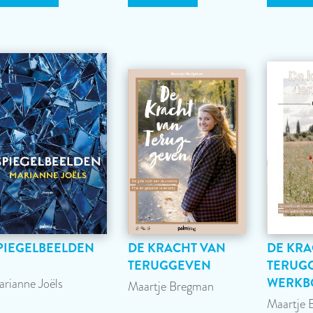
PIEGELBEELDEN
DE KRACHT VAN
DE KRA
TERUGGEVEN
TERUGG
WERKB
rianne Joëls
Maartje Bregman
Maartje 