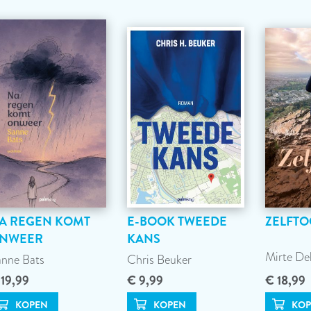
A REGEN KOMT
E-BOOK TWEEDE
ZELFTO
NWEER
KANS
Mirte De
nne Bats
Chris Beuker
 19,99
€ 9,99
€ 18,99