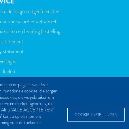
VICE
stelde vragen uitgeefdiensten
T
ene voorwaarden webwinkel
dkosten en levering bestelling
e statement
y statement
velingen
 doelen
den op de pagina's van deze
n; functionele cookies, die zorgen
tiecookies, die we gebruiken om
reren; en marketingcookies, die
even. Als u "ALLE ACCEPTEREN"
COOKIE-INSTELLINGEN
en" kunt u op elk moment
emming voor de toekomst