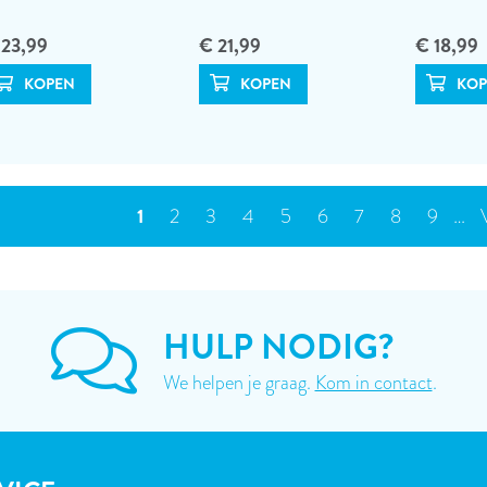
 23,99
€ 21,99
€ 18,99
NERING
Huidige
1
Page
2
Page
3
Page
4
Page
5
Page
6
Page
7
Page
8
Page
9
…
pagina
HULP NODIG?
We helpen je graag.
Kom in contact
.