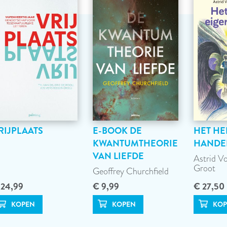
RIJPLAATS
E-BOOK DE
HET HE
KWANTUMTHEORIE
HANDE
VAN LIEFDE
Astrid V
Groot
Geoffrey Churchfield
 24,99
€ 9,99
€ 27,50