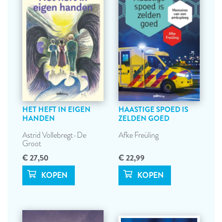
HET HEFT IN EIGEN
HAASTIGE SPOED IS
HANDEN
ZELDEN GOED
Astrid Vollebregt-De
Afke Freüling
Groot
€ 27,50
€ 22,99