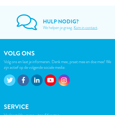
HULP NODIG?
We helpen je graag.
Kom in contact
.
VOLG ONS
Volg ons en laat je informeren. Denk mee, praat mee en doe mee! We
zijn actief op de volgende sociale media:
SERVICE