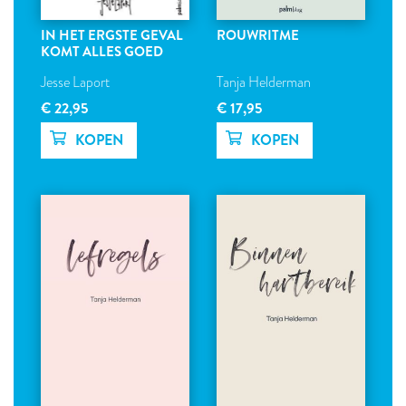
IN HET ERGSTE GEVAL
ROUWRITME
KOMT ALLES GOED
Jesse Laport
Tanja Helderman
€ 22,95
€ 17,95