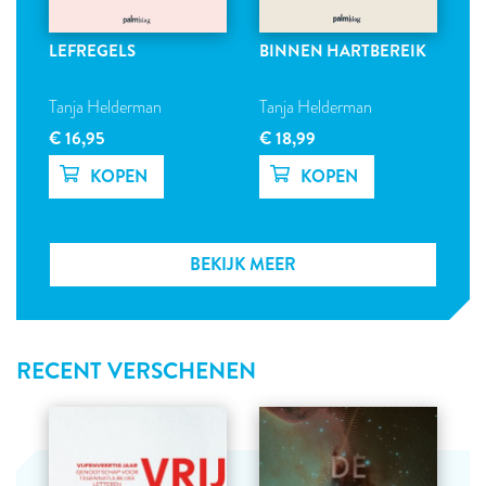
LEFREGELS
BINNEN HARTBEREIK
Tanja Helderman
Tanja Helderman
€ 16,95
€ 18,99
BEKIJK MEER
RECENT VERSCHENEN