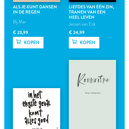
ALS JE KUNT DANSEN
LIEFDES VAN ÉÉN ZIN,
IN DE REGEN
TRANEN VAN EEN
HEEL LEVEN
Bij Mar
Jeroen van Eck
€ 23,99
€ 24,99